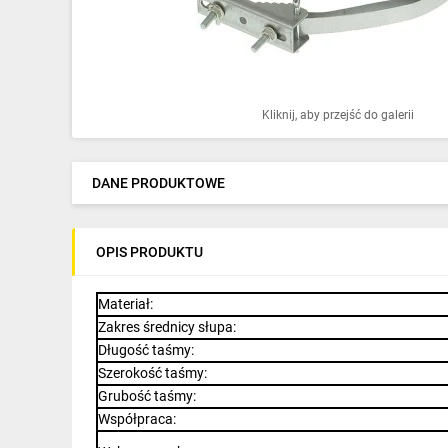
Ochrona odgromowa
Pompy ciepła
Osprzęt łączeniowy
Kliknij, aby przejść do galerii
Ogrzewanie
Elektronarzędzia i mierniki
DANE PRODUKTOWE
Domofony i dzwonki
OPIS PRODUKTU
Alarmy, monitoring, komunikacja
Napędy elektryczne
Materiał
:
Zakres średnicy słupa
:
Pneumatyka
Długość taśmy
:
Szerokość taśmy
:
Dom i ogród
Grubość taśmy
:
Współpraca
:
Klimatyzacja