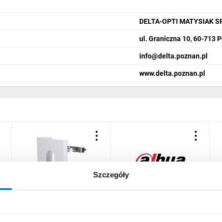
DELTA-OPTI MATYSIAK
ul. Graniczna 10, 60-713 
info@delta.poznan.pl
www.delta.poznan.pl
Szczegóły
r
Uchwyt słupowy do kamer
Puszka montażowa do
U
DS-1275ZJ-S-SUS
kamer PFA130-E