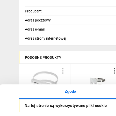
Producent
Adres pocztowy
Adres e-mail
Adres strony internetowej
PODOBNE PRODUKTY
Zgoda
Uchwyt na słup OR-150/T
Uchwyt słupowy do kame
Na tej stronie są wykorzystywane pliki cookie
PFA152-E