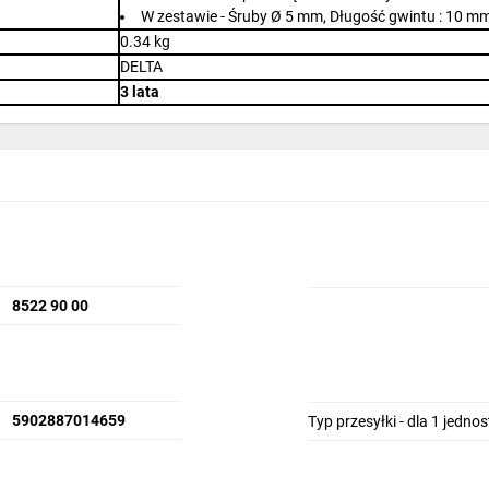
W zestawie - Śruby Ø 5 mm, Długość gwintu : 10 m
0.34 kg
DELTA
3 lata
8522 90 00
5902887014659
Typ przesyłki - dla 1 jedno