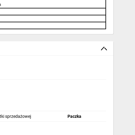
m
stki sprzedażowej
Paczka