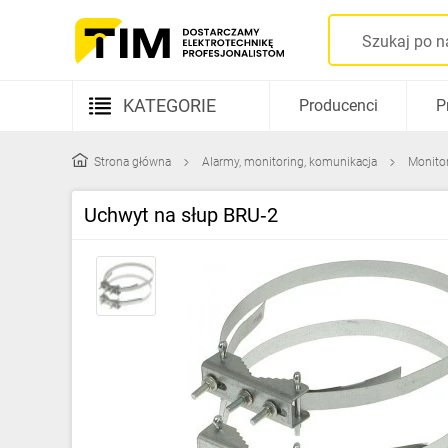
KATEGORIE
Producenci
P
Aparatura elektryczna
Strona główna
Alarmy, monitoring, komunikacja
Monito
Kable i przewody
Uchwyt na słup BRU‑2
Rozdzielnice i obudowy
Elementy prowadzenia kabli
Fotowoltaika
Gniazda i łączniki
Źródła światła
Oprawy oświetleniowe