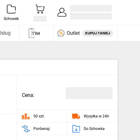
Zaloguj się / Załóż konto
i odkryj
Schowek
Usług
Cena:
50 szt.
Wysyłka w 24h
Porównaj
Do Schowka