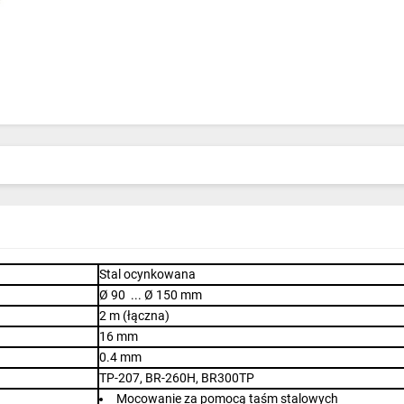
Stal ocynkowana
Ø 90 ... Ø 150 mm
2 m (łączna)
16 mm
0.4 mm
TP-207, BR-260H, BR300TP
Mocowanie za pomocą taśm stalowych