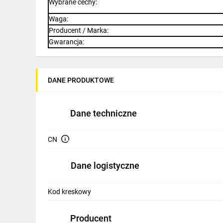
Wybrane cechy
:
IT, GSM
Waga
:
Odzież ochronna i BHP
Producent / Marka
:
Gwarancja
:
Inne
Budowa i Remont
DANE PRODUKTOWE
Elektronika
Smart home
Dane techniczne
Elektromobilność
CN
Telewizja naziemna i satelitarna
Dane logistyczne
Wentylacja i rekuperacja
Kod kreskowy
Producent