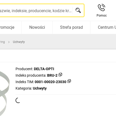
Szukaj po nazwie, indeksie, producencie, kodzie kreskowym...
Pomoc
romocje
Nowości
Strefa porad
Centrum 
ring
Uchwyty
Producent:
DELTA-OPTI
Indeks producenta:
BRU-2
Indeks TIM:
0001-00020-23030
Kategoria:
Uchwyty