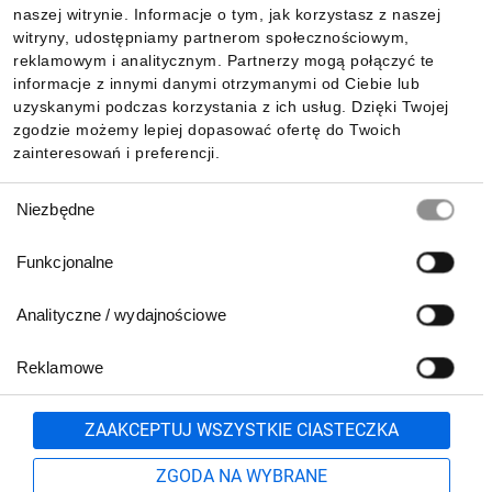
Informacje
naszej witrynie. Informacje o tym, jak korzystasz z naszej
witryny, udostępniamy partnerom społecznościowym,
reklamowym i analitycznym. Partnerzy mogą połączyć te
Pobierz naszą aplikację mobilną:
informacje z innymi danymi otrzymanymi od Ciebie lub
uzyskanymi podczas korzystania z ich usług. Dzięki Twojej
zgodzie możemy lepiej dopasować ofertę do Twoich
zainteresowań i preferencji.
Wybór
Niezbędne
zgody
Funkcjonalne
Analityczne / wydajnościowe
Reklamowe
Biuro Obsługi Klienta:
lub
801 500 700
71 37 61 600
Zgłoś
ZAAKCEPTUJ WSZYSTKIE CIASTECZKA
pn.-pt. 8:00-16:00
Formularz kontaktowy
ZGODA NA WYBRANE