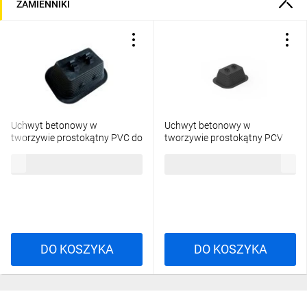
ZAMIENNIKI
Uchwyt betonowy w
Uchwyt betonowy w
tworzywie prostokątny PVC do
tworzywie prostokątny PCV
prowadzenia drutu
30.2 PL /93000211/
7,55 zł
brutto
9,04 zł
brutto
odgromowego fi8 KM50.8 PR
DO KOSZYKA
DO KOSZYKA