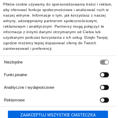
Plików cookie używamy do spersonalizowania treści i reklam,
aby oferować funkcje społecznościowe i analizować ruch w
Informacje
naszej witrynie. Informacje o tym, jak korzystasz z naszej
witryny, udostępniamy partnerom społecznościowym,
reklamowym i analitycznym. Partnerzy mogą połączyć te
Pobierz naszą aplikację mobilną:
informacje z innymi danymi otrzymanymi od Ciebie lub
uzyskanymi podczas korzystania z ich usług. Dzięki Twojej
zgodzie możemy lepiej dopasować ofertę do Twoich
zainteresowań i preferencji.
Wybór
Niezbędne
zgody
Funkcjonalne
Analityczne / wydajnościowe
Reklamowe
Biuro Obsługi Klienta:
lub
801 500 700
71 37 61 600
Zgłoś
ZAAKCEPTUJ WSZYSTKIE CIASTECZKA