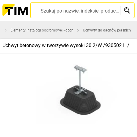
Szukaj po nazwie, indeksie, producencie, kodzie kreskowym...
a
Elementy instalacji odgromowej - dach
Uchwyty do dachów płaskich
Uchwyt betonowy w tworzywie wysoki 30.2/W /93050211/