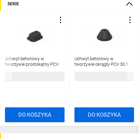
SERIE
Uchwyt betonowy w
Uchwyt betonowy w
tworzywie prostokątny PCV
tworzywie okrągły PCV 30.1
30.2 PL /93000211/
PL /93000111/
9,04 zł
brutto
9,13 zł
brutto
DO KOSZYKA
DO KOSZYKA