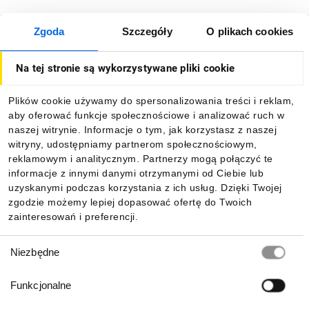
Zgoda
Szczegóły
O plikach cookies
O firmie
Na tej stronie są wykorzystywane pliki cookie
Dla kupujących
Plików cookie używamy do spersonalizowania treści i reklam,
aby oferować funkcje społecznościowe i analizować ruch w
Informacje
naszej witrynie. Informacje o tym, jak korzystasz z naszej
witryny, udostępniamy partnerom społecznościowym,
reklamowym i analitycznym. Partnerzy mogą połączyć te
Pobierz naszą aplikację mobilną:
informacje z innymi danymi otrzymanymi od Ciebie lub
uzyskanymi podczas korzystania z ich usług. Dzięki Twojej
zgodzie możemy lepiej dopasować ofertę do Twoich
zainteresowań i preferencji.
Wybór
Niezbędne
zgody
Funkcjonalne