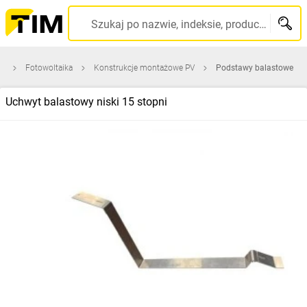
Szukaj po nazwie, indeksie, producencie, kodzie kreskowym...
na
Fotowoltaika
Konstrukcje montażowe PV
Podstawy balastowe
Uchwyt balastowy niski 15 stopni