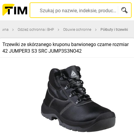
Szukaj po nazwie, indeksie, producencie, kodzie kreskowym...
łówna
Odzież ochronna i BHP
Obuwie ochronne
Półbuty i trzewiki
Trzewiki ze skórzanego kruponu barwionego czarne rozmiar
42 JUMPER3 S3 SRC JUMP3S3NO42