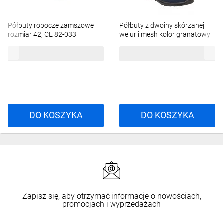
Półbuty robocze zamszowe
Półbuty z dwoiny skórzanej
rozmiar 42, CE 82-033
welur i mesh kolor granatowy
rozmiar 42 COMOSPBL42
135,57 zł
brutto
199,24 zł
brutto
DO KOSZYKA
DO KOSZYKA
Zapisz się, aby otrzymać informacje o nowościach,
promocjach i wyprzedażach