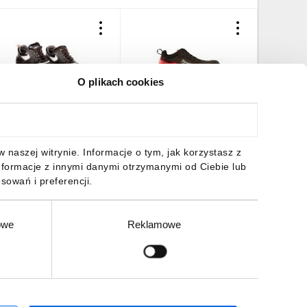
O plikach cookies
ółbuty robocze skórzane
BUTY FLEXTRED
Buty rob
ozmiar 42, CE 82-013
1L110133 ROZM.42 S1PS
bez nosk
ESD FO 4932493694
GRAF 01
28,39 zł
brutto
504,20 zł
brutto
75,03 z
naszej witrynie. Informacje o tym, jak korzystasz z
nformacje z innymi danymi otrzymanymi od Ciebie lub
sowań i preferencji.
owe
Reklamowe
DO KOSZYKA
DO KOSZYKA
DO
Zgłoś
ZAPISZ SIĘ