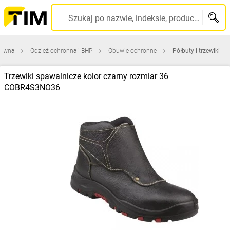
Szukaj po nazwie, indeksie, producencie, kodzie kreskowym...
łówna
Odzież ochronna i BHP
Obuwie ochronne
Półbuty i trzewiki
Trzewiki spawalnicze kolor czarny rozmiar 36
COBR4S3NO36