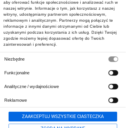
aby oferować funkcje społecznościowe i analizować ruch w
Informacje
naszej witrynie. Informacje o tym, jak korzystasz z naszej
witryny, udostępniamy partnerom społecznościowym,
reklamowym i analitycznym. Partnerzy mogą połączyć te
Pobierz naszą aplikację mobilną:
informacje z innymi danymi otrzymanymi od Ciebie lub
uzyskanymi podczas korzystania z ich usług. Dzięki Twojej
zgodzie możemy lepiej dopasować ofertę do Twoich
zainteresowań i preferencji.
Wybór
Niezbędne
zgody
Funkcjonalne
Analityczne / wydajnościowe
Reklamowe
Biuro Obsługi Klienta:
lub
801 500 700
71 37 61 600
Zgłoś
ZAAKCEPTUJ WSZYSTKIE CIASTECZKA
pn.-pt. 8:00-16:00
Formularz kontaktowy