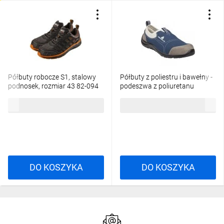
Półbuty robocze S1, stalowy
Półbuty z poliestru i bawełny -
podnosek, rozmiar 43 82-094
podeszwa z poliuretanu
jednolitej gęstości kolor szaro-
176,65 zł
brutto
129,56 zł
brutto
granatowy rozmiar 43 PIED
MIAMISPGB43
DO KOSZYKA
DO KOSZYKA