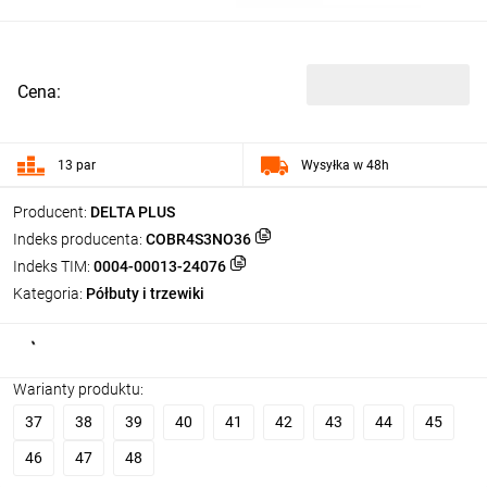
Cena:
13 par
Wysyłka w 48h
Producent:
DELTA PLUS
Indeks producenta:
COBR4S3NO36
Indeks TIM:
0004-00013-24076
Kategoria:
Półbuty i trzewiki
Warianty produktu:
37
38
39
40
41
42
43
44
45
46
47
48