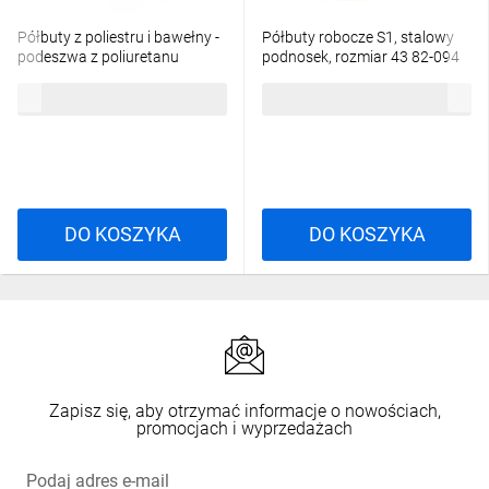
Półbuty z poliestru i bawełny -
Półbuty robocze S1, stalowy
podeszwa z poliuretanu
podnosek, rozmiar 43 82-094
jednolitej gęstości kolor szaro-
129,56 zł
brutto
176,65 zł
brutto
granatowy rozmiar 43 PIED
MIAMISPGB43
DO KOSZYKA
DO KOSZYKA
Zapisz się, aby otrzymać informacje o nowościach,
promocjach i wyprzedażach
Podaj adres e-mail