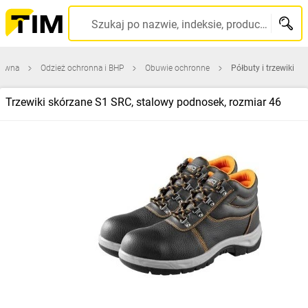
Szukaj po nazwie, indeksie, producencie, kodzie kreskowym...
łówna
Odzież ochronna i BHP
Obuwie ochronne
Półbuty i trzewiki
Trzewiki skórzane S1 SRC, stalowy podnosek, rozmiar 46