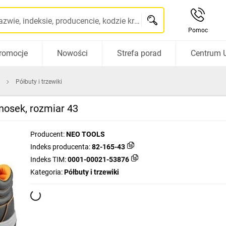
Szukaj po nazwie, indeksie, producencie, kodzie kreskowym...
Pomoc
romocje
Nowości
Strefa porad
Centrum 
Półbuty i trzewiki
nosek, rozmiar 43
Producent:
NEO TOOLS
Indeks producenta:
82-165-43
Indeks TIM:
0001-00021-53876
Kategoria:
Półbuty i trzewiki