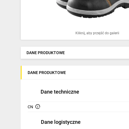
Ochrona odgromowa
Pompy ciepła
Osprzęt łączeniowy
Kliknij, aby przejść do galerii
Ogrzewanie
Elektronarzędzia i mierniki
DANE PRODUKTOWE
Domofony i dzwonki
DANE PRODUKTOWE
Alarmy, monitoring, komunikacja
Napędy elektryczne
Dane techniczne
Pneumatyka
CN
Dom i ogród
Dane logistyczne
Klimatyzacja