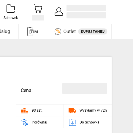
Zaloguj się / Załóż konto
i odkryj
Schowek
Usług
Cena:
93 szt.
Wysyłamy w 72h
Porównaj
Do Schowka