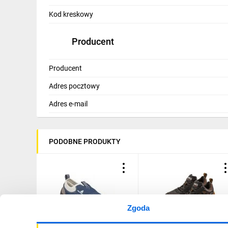
IT, GSM
Kod kreskowy
Odzież ochronna i BHP
Producent
Inne
Producent
Budowa i Remont
Adres pocztowy
Elektronika
Adres e-mail
Smart home
Elektromobilność
PODOBNE PRODUKTY
Telewizja naziemna i satelitarna
Wentylacja i rekuperacja
Zgoda