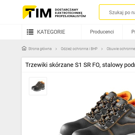
KATEGORIE
Producenci
P
Aparatura elektryczna
Strona główna
Odzież ochronna i BHP
Obuwie ochronne
Kable i przewody
Trzewiki skórzane S1 SR FO, stalowy pod
Rozdzielnice i obudowy
Elementy prowadzenia kabli
Fotowoltaika
Gniazda i łączniki
Źródła światła
Oprawy oświetleniowe