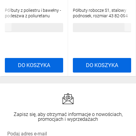
Półbuty z poliestru i bawełny -
Półbuty robocze S1, stalowy
podeszwa z poliuretanu
podnosek, rozmiar 43 82-094
jednolitej gęstości kolor szaro-
129,56 zł
brutto
176,65 zł
brutto
granatowy rozmiar 43 PIED
MIAMISPGB43
DO KOSZYKA
DO KOSZYKA
Zapisz się, aby otrzymać informacje o nowościach,
promocjach i wyprzedażach
Podaj adres e-mail