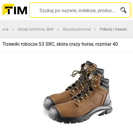
Szukaj po nazwie, indeksie, producencie, kodzie kreskowym...
łówna
Odzież ochronna i BHP
Obuwie ochronne
Półbuty i trzewiki
Trzewiki robocze S3 SRC, skóra crazy horse, rozmiar 40