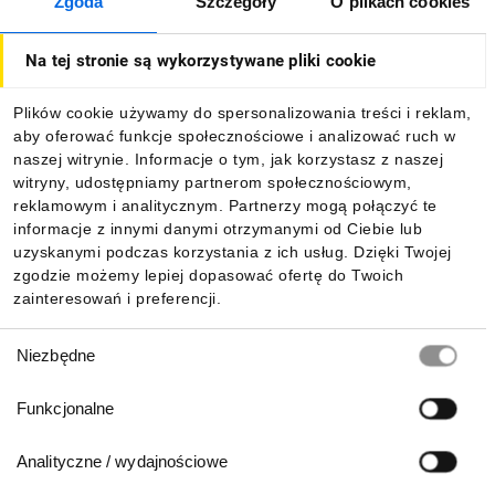
Zgoda
Szczegóły
O plikach cookies
O firmie
Na tej stronie są wykorzystywane pliki cookie
Dla kupujących
Plików cookie używamy do spersonalizowania treści i reklam,
aby oferować funkcje społecznościowe i analizować ruch w
Informacje
naszej witrynie. Informacje o tym, jak korzystasz z naszej
witryny, udostępniamy partnerom społecznościowym,
reklamowym i analitycznym. Partnerzy mogą połączyć te
Pobierz naszą aplikację mobilną:
informacje z innymi danymi otrzymanymi od Ciebie lub
uzyskanymi podczas korzystania z ich usług. Dzięki Twojej
zgodzie możemy lepiej dopasować ofertę do Twoich
zainteresowań i preferencji.
Wybór
Niezbędne
zgody
Funkcjonalne
Analityczne / wydajnościowe