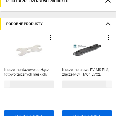
PLIKI I BEZPIECZEŃSTWO PRODUKTU
PODOBNE PRODUKTY
Klucze montażowe do złącz
Klucze metalowe PV-MS-PLS,
fotowoltaicznych męskich/
złącze MC4 i MC4 EVO2,
żeńskich ( para ) MAP0000A40
Staubli (MultiContact)
2,66 zł
brutto
165,82 zł
brutto