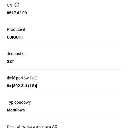
8 portów PoE
CN
Gigabit Ethernet
8517 62 00
Osiem portów
Gigabit Ethernet
Producent
automatycznie rozpoznaje standardy
802.3af/at/bt PoE, co oznacza, że każdy
UBIQUITI
port może dostarczyć aż
do 60 W mocy
.
To pozwala na zasilanie wielu urządzeń w
sieci jednocześnie.
Jednostka
SZT
Sprawdzona marka - pewność najwyższej
jakości produktów
Ilość portów PoE
Prosta i intuicyjna obsługa urządzenia
8x [802.3bt (1G)]
Gwarancja oraz serwis pogwarancyjny
Typ obudowy
Metalowa
Solidna, wytrzymała obudowa
Bezwentylatorowy switch UniFi może być
instalowany w pozycji poziomej lub
Częstotliwość wejściowa AC