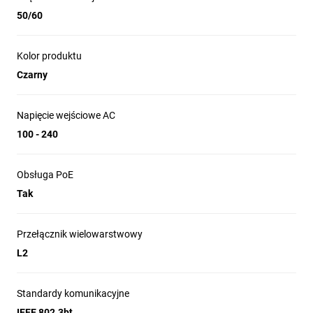
pionowej w przestrzeniach otwartych.
Jego obudowę wykonano z odlewanego
50/60
ciśnieniowo aluminium pomalowanego
proszkowo na kolor czarny dla
Kolor produktu
zwiększenia trwałości i
odporności na
korozję
. Urządzenie pracuje z pełną
mocą
Czarny
450 W
w środowiskach do 50°C.
Napięcie wejściowe AC
100 - 240
Obsługa PoE
Tak
Kompatybilność
Ubiquiti
USW-Industrial
jest kompatybilny
z wieloma urządzeniami, takimi jak UniFi
Przełącznik wielowarstwowy
AC Mesh AP, UniFi Video Camera G4 Pro i
L2
panele LED UniFi, które wymagają
zasilania
802.3at PoE+
.
Standardy komunikacyjne
IEEE 802.3bt