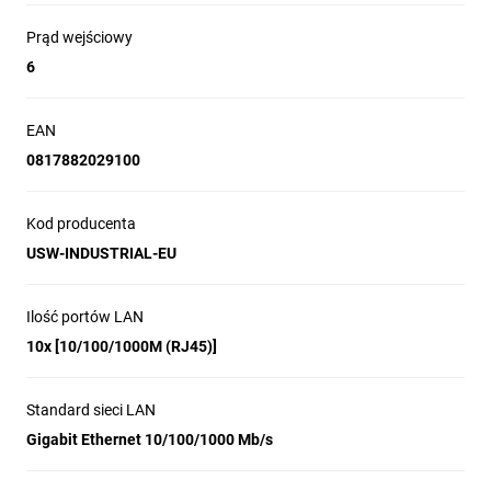
zarządzalnego UniFi i dostosować
ustawienia, takie jak:
Prąd wejściowy
6
EAN
0817882029100
Tryb pracy - przełączanie, mirroring lub
agregowanie
Konfiguracja sieci/VLAN
Kod producenta
Usługi Jumbo i kontrola przepływu
USW-INDUSTRIAL-EU
Ustawienia sieci
Kontrola 802.1x i RADIUS VLAN
Opcja debugowania terminalu dla
Ilość portów LAN
interfejsu wiersza poleceń
10x [10/100/1000M (RJ45)]
Standard sieci LAN
Gigabit Ethernet 10/100/1000 Mb/s
Sprawdź także inne produkty na naszej