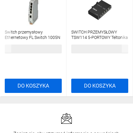
Switch przemysłowy
SWITCH PRZEMYSŁOWY
Ethernetowy FL Switch 1005N
TSW114 5-PORTOWY Teltonika
10/100 Mb/s
431,20 zł
brutto
194,78 zł
brutto
DO KOSZYKA
DO KOSZYKA