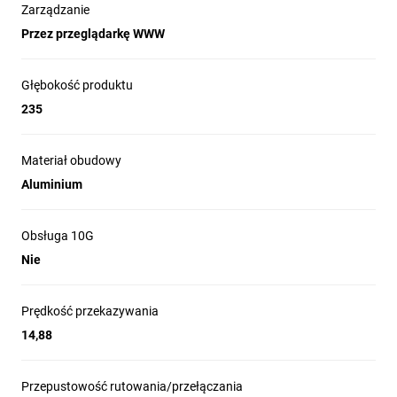
stronie
Zarządzanie
Szafy rack
Przez przeglądarkę WWW
Uchwyty montażowe
Głębokość produktu
Kable światłowodowe
235
Access pointy
Materiał obudowy
Aluminium
Obsługa 10G
Nie
Prędkość przekazywania
14,88
Przepustowość rutowania/przełączania