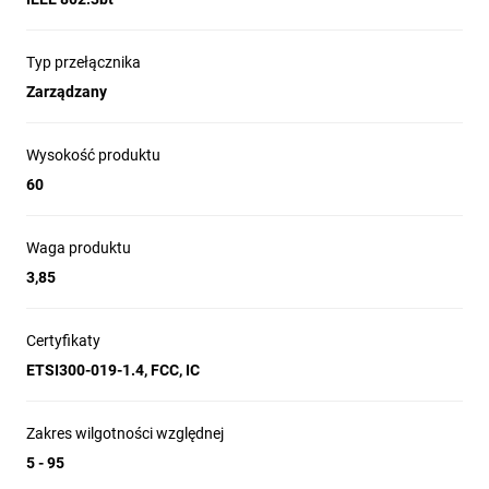
Typ przełącznika
Zarządzany
Bezproblemowa integracja
Pojedyncza instancja kontrolera UniFi
działającego w chmurze może zarządzać
Wysokość produktu
wieloma witrynami UniFi w ramach
60
scentralizowanego interfejsu. Każda
witryna jest logicznie oddzielona i posiada
własny
monitoring sieci, konfigurację,
Waga produktu
mapy, statystyki i konta administracyjne
.
3,85
Certyfikaty
ETSI300-019-1.4, FCC, IC
Konfiguracja przełącznika
Zakres wilgotności względnej
Poprzez kontroler UniFi można uzyskać
5 - 95
dostęp do dowolnego przełącznika