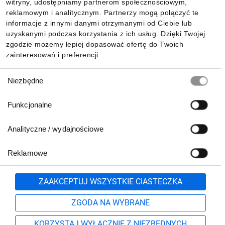
witryny, udostępniamy partnerom społecznościowym,
reklamowym i analitycznym. Partnerzy mogą połączyć te
Pobierz naszą aplikację mobilną:
informacje z innymi danymi otrzymanymi od Ciebie lub
uzyskanymi podczas korzystania z ich usług. Dzięki Twojej
zgodzie możemy lepiej dopasować ofertę do Twoich
zainteresowań i preferencji.
Wybór
Niezbędne
zgody
Funkcjonalne
Analityczne / wydajnościowe
Reklamowe
Biuro Obsługi Klienta:
lub
801 500 700
71 37 61 600
Zgłoś
ZAAKCEPTUJ WSZYSTKIE CIASTECZKA
pn.-pt. 8:00-16:00
Formularz kontaktowy
ZGODA NA WYBRANE
KORZYSTAJ WYŁĄCZNIE Z NIEZBĘDNYCH