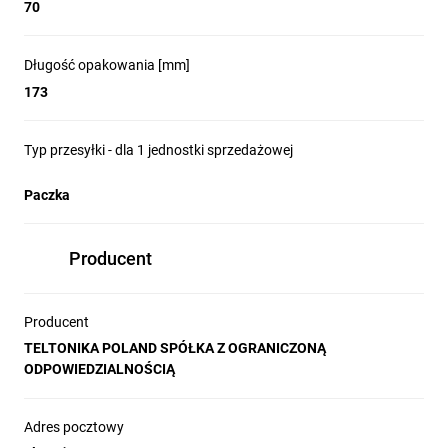
70
aplikacjami, które wymagają
niezawodnego połączenia danych i
zasilania.
Długość opakowania [mm]
173
Typ przesyłki - dla 1 jednostki sprzedażowej
Paczka
Producent
Producent
TELTONIKA POLAND SPÓŁKA Z OGRANICZONĄ
ODPOWIEDZIALNOŚCIĄ
Adres pocztowy