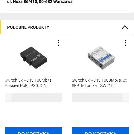
ul. Hoża 86/410, 00-682 Warszawa
PODOBNE PRODUKTY
Switch 5x RJ45 100Mb/s,
Switch 8x RJ45 1000Mb/s, 2x
Passive PoE, IP30, DIN
SFP Teltonika TSW210
Teltonika TSW010
118,26 zł
brutto
389,59 zł
brutto