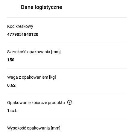
urządzenia w Twoim rozwiązaniu.
Dane logistyczne
TSW200 jest wyposażony także w
2 porty
SFP
do komunikacji światłowodowej
dalekiego zasięgu.
Kod kreskowy
4779051840120
Szerokość opakowania [mm]
150
Łatwy montaż oraz wytrzymała obudowa
Teltonika TSW200 charakteryzuje się
Waga z opakowaniem [kg]
solidną i trwałą konstrukcją
, odporną na
0.62
niesprzyjające warunki i ostre zakresy
temperatur. Jest wyposażony w
opcje
montażu na ścianie i szynie DIN
, co
Opakowanie zbiorcze produktu
ułatwia instalację. Tak więc ten
1 szt.
przełącznik będzie pasował do praktycznie
każdego scenariusza korporacyjnego,
handlowego lub przemysłowego z
Wysokość opakowania [mm]
szerokopasmowymi, oddalonymi od siebie