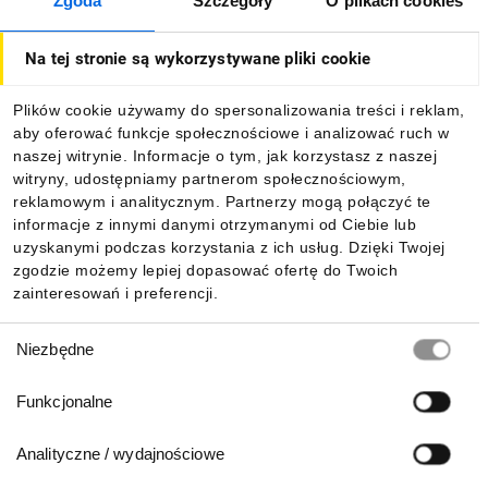
Zgoda
Szczegóły
O plikach cookies
O firmie
Na tej stronie są wykorzystywane pliki cookie
Dla kupujących
Plików cookie używamy do spersonalizowania treści i reklam,
aby oferować funkcje społecznościowe i analizować ruch w
Informacje
naszej witrynie. Informacje o tym, jak korzystasz z naszej
witryny, udostępniamy partnerom społecznościowym,
reklamowym i analitycznym. Partnerzy mogą połączyć te
Pobierz naszą aplikację mobilną:
informacje z innymi danymi otrzymanymi od Ciebie lub
uzyskanymi podczas korzystania z ich usług. Dzięki Twojej
zgodzie możemy lepiej dopasować ofertę do Twoich
zainteresowań i preferencji.
Wybór
Niezbędne
zgody
Funkcjonalne
Analityczne / wydajnościowe