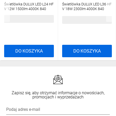
Świetlówka DULUX LED L24 HF
Świetlówka DULUX LED L36 HF
V 12W 1500lm 4000K 840
V 18W 2300lm 4000K 840
2G11 3 LATA GWARANCJI
2G11 3 LATA GWARANCJI
65,67 zł
brutto
4058075822115
4058075822153
63,01 zł
brutto
DO KOSZYKA
DO KOSZYKA
Zapisz się, aby otrzymać informacje o nowościach,
promocjach i wyprzedażach
Podaj adres e-mail