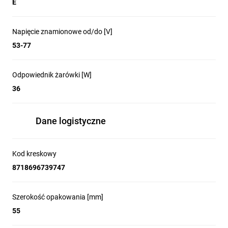
E
Napięcie znamionowe od/do [V]
53-77
Odpowiednik żarówki [W]
36
Dane logistyczne
Kod kreskowy
8718696739747
Szerokość opakowania [mm]
55