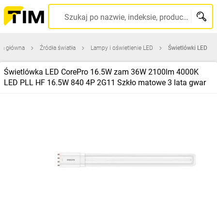
Szukaj po nazwie, indeksie, producencie, kodzie kreskowym...
na główna
Źródła światła
Lampy i oświetlenie LED
Świetlówki LED
Świetlówka LED CorePro 16.5W zam 36W 2100lm 4000K
LED PLL HF 16.5W 840 4P 2G11 Szkło matowe 3 lata gwar