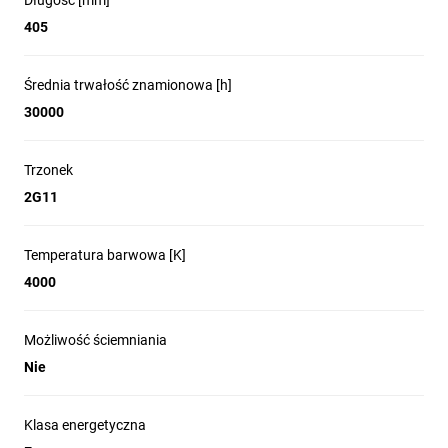
Długość [mm]
405
Średnia trwałość znamionowa [h]
30000
Trzonek
2G11
Temperatura barwowa [K]
4000
Możliwość ściemniania
Nie
Klasa energetyczna