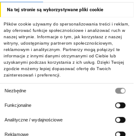
Na tej stronie są wykorzystywane pliki cookie
Dla kupujących
Plików cookie używamy do spersonalizowania treści i reklam,
aby oferować funkcje społecznościowe i analizować ruch w
Informacje
naszej witrynie. Informacje o tym, jak korzystasz z naszej
witryny, udostępniamy partnerom społecznościowym,
reklamowym i analitycznym. Partnerzy mogą połączyć te
Pobierz naszą aplikację mobilną:
informacje z innymi danymi otrzymanymi od Ciebie lub
uzyskanymi podczas korzystania z ich usług. Dzięki Twojej
zgodzie możemy lepiej dopasować ofertę do Twoich
zainteresowań i preferencji.
Wybór
Niezbędne
zgody
Funkcjonalne
Analityczne / wydajnościowe
Reklamowe