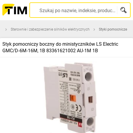
Szukaj po nazwie, indeksie, producencie, kodzie kreskowym...
a
Sterownie i zabezpieczenie silników elektrycznych
Styki pomocnicze
Styk pomocniczy boczny do ministyczników LS Electric
GMC/D‑6M‑16M, 1B 83361621002 AU‑1M 1B