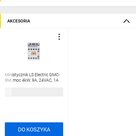
AKCESORIA
Ministycznik LS Electric GMC-
9M, moc 4kW, 9A, 24VAC, 1A
1269008100 GMC-9M 24AC
58,79 zł
brutto
1A
DO KOSZYKA