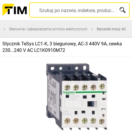
Szukaj po nazwie, indeksie, producencie, kodzie kreskowym...
Sterownie i zabezpieczenie silników elektrycznych
Styczniki mocy AC
Stycznik TeSys LC1‑K, 3 biegunowy, AC‑3 440V 9A, cewka
230...240 V AC LC1K0910M72