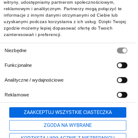
witryny, udostępniamy partnerom społecznościowym,
reklamowym i analitycznym. Partnerzy mogą połączyć te
Pobierz naszą aplikację mobilną:
informacje z innymi danymi otrzymanymi od Ciebie lub
uzyskanymi podczas korzystania z ich usług. Dzięki Twojej
zgodzie możemy lepiej dopasować ofertę do Twoich
zainteresowań i preferencji.
Wybór
Niezbędne
zgody
Funkcjonalne
Analityczne / wydajnościowe
Reklamowe
Biuro Obsługi Klienta:
lub
801 500 700
71 37 61 600
Zgłoś
ZAAKCEPTUJ WSZYSTKIE CIASTECZKA
pn.-pt. 8:00-16:00
Formularz kontaktowy
ZGODA NA WYBRANE