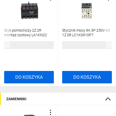
Styk pomocniczy 2Z 2R
Stycznik mocy 9A 3P 230V AC
montaż czołowy LA1KN22
1Z 0R LC1K0910P7
57,53 zł
brutto
119,88 zł
brutto
DO KOSZYKA
DO KOSZYKA
ZAMIENNIKI