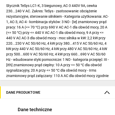
Stycznik TeSys LC1-K, 3 biegunowy, AC-3 440V 9A, cewka
230...240 V AC. Zakres: TeSys - zastosowanie: obciążenie
rezystancyjne, sterowanie silnikiem - Kategoria użytkowania: AC-
1, AC-3, AC-4 - kombinacja styków: 3 NO - [Ie] znamionowy prąd
pracy: 16 A (<= 70 °C) przy 690 V AC AC-1 dla obwód mocy, 20 A
(<= 50 °C) przy <= 440 V AC AC-1 dla obwód mocy, 9 A przy <=
440 V AC AC-3 dla obwód mocy - moc silnika w kW: 2,2 kW przy
220...230 V AC 50/60 Hz, 4 kW przy 380...415 V AC 50/60 Hz, 4
kW przy 440 V AC 50/60 Hz, 4 kW przy 480 V AC 50/60 Hz, 4 kW
przy 500...600 V AC 50/60 Hz, 4 kW przy 660...690 V AC 50/60
Hz - wbudowane styki pomocnicze: 1 NO - kategoria przepięć: III -
[Ith] znamionowy prąd cieplny: 10 A przy <= 50 °C dla obwód
sygnalizacyjny, 20 A przy <= 50 °C dla obwód mocy - Irms
znamionowy prąd załączany: 110 A AC dla obwód mocy zgodnie
z IEC 60947, 110 A AC dla obwód mocy zgodnie z NF C 63-110,
110 A AC dla obwód sygnalizacyjny zgodnie z IEC 60947 -
znamionowa zdolność zwarciowa: 110 A przy 220...230 V
DANE PRODUKTOWE
zgodnie z IEC 60947, 110 A przy 380...400 V zgodnie z IEC
60947, 110 A przy 415 V zgodnie z IEC 60947, 110 A przy 440 V
zgodnie z IEC 60947, 70 A przy 660...690 V zgodnie z IEC 60947,
Dane techniczne
80 A przy 500 V zgodnie z IEC 60947 - wartości znamionowe