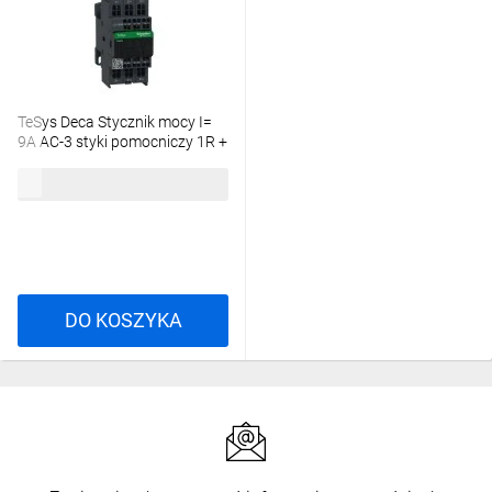
TeSys Deca Stycznik mocy I=
9A AC-3 styki pomocniczy 1R +
1Z napięcie cewki 220 V AC
140,37 zł
brutto
LC1D093M7
DO KOSZYKA