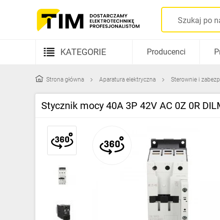
KATEGORIE
Producenci
P
Aparatura elektryczna
Strona główna
Aparatura elektryczna
Sterownie i zabezp
Kable i przewody
Stycznik mocy 40A 3P 42V AC 0Z 0R D
Rozdzielnice i obudowy
Elementy prowadzenia kabli
Fotowoltaika
Gniazda i łączniki
Źródła światła
Oprawy oświetleniowe