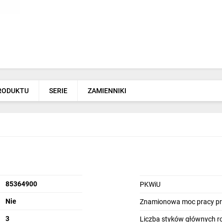
PRODUKTU
SERIE
ZAMIENNIKI
85364900
PKWiU
Nie
Znamionowa moc pracy prz
3
Liczba styków głównych r