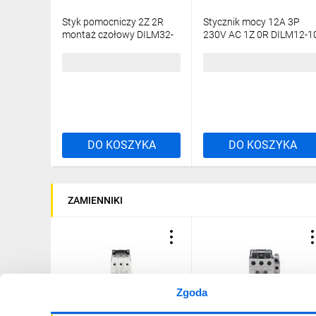
Styk pomocniczy 2Z 2R
Stycznik mocy 12A 3P
montaż czołowy DILM32-
230V AC 1Z 0R DILM12-1
XHI22 277377
EA(230V50HZ,240V60HZ
190033
95,07 zł
brutto
166,14 zł
brutto
DO KOSZYKA
DO KOSZYKA
ZAMIENNIKI
Zgoda