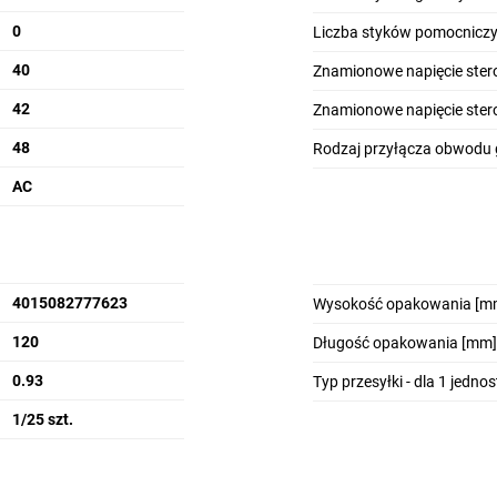
0
Liczba styków pomocniczy
40
Znamionowe napięcie stero
42
Znamionowe napięcie stero
48
Rodzaj przyłącza obwodu
AC
4015082777623
Wysokość opakowania [m
120
Długość opakowania [mm]
0.93
Typ przesyłki - dla 1 jedno
1/25 szt.