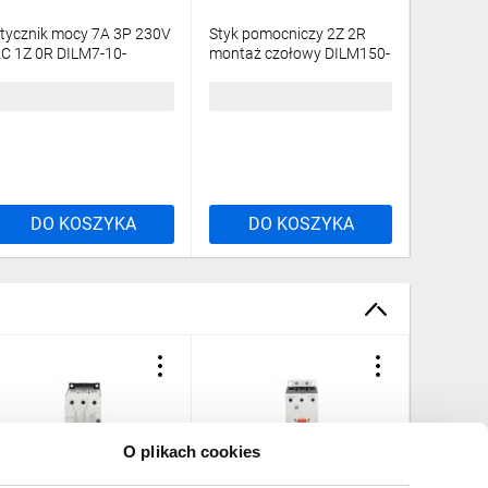
tycznik mocy 7A 3P 230V
Styk pomocniczy 2Z 2R
Stycznik
C 1Z 0R DILM7-10-
montaż czołowy DILM150-
230V AC 
A(230V50HZ,240V60HZ)
XHI22 277950
EA(230V
90025
189917
32,91 zł
brutto
84,69 zł
brutto
433,81 
DO KOSZYKA
DO KOSZYKA
DO
O plikach cookies