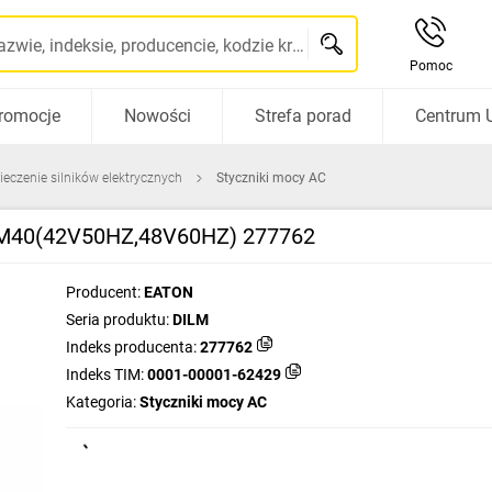
Szukaj po nazwie, indeksie, producencie, kodzie kreskowym...
Pomoc
romocje
Nowości
Strefa porad
Centrum 
ieczenie silników elektrycznych
Styczniki mocy AC
ILM40(42V50HZ,48V60HZ) 277762
Producent:
EATON
Seria produktu:
DILM
Indeks producenta:
277762
Indeks TIM:
0001-00001-62429
Kategoria:
Styczniki mocy AC