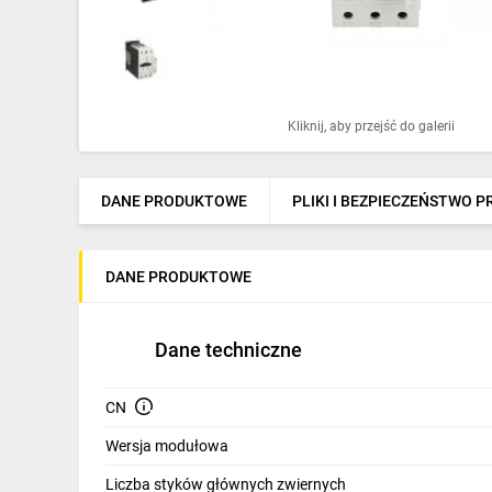
Ochrona odgromowa
Pompy ciepła
Osprzęt łączeniowy
Kliknij, aby przejść do galerii
Ogrzewanie
Elektronarzędzia i mierniki
DANE PRODUKTOWE
PLIKI I BEZPIECZEŃSTWO 
Domofony i dzwonki
DANE PRODUKTOWE
Alarmy, monitoring, komunikacja
Napędy elektryczne
Dane techniczne
Pneumatyka
CN
Dom i ogród
Wersja modułowa
Klimatyzacja
Liczba styków głównych zwiernych