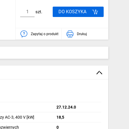
DO KOSZYKA
szt.
Zapytaj o produkt
Drukuj
27.12.24.0
y AC-3, 400 V [kW]
18,5
ozwiernych
0