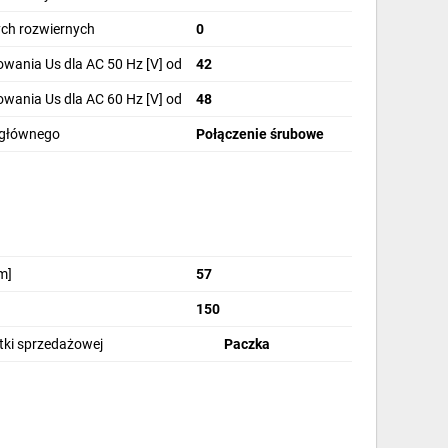
ch rozwiernych
0
wania Us dla AC 50 Hz [V] od
42
wania Us dla AC 60 Hz [V] od
48
 głównego
Połączenie śrubowe
m]
57
150
stki sprzedażowej
Paczka