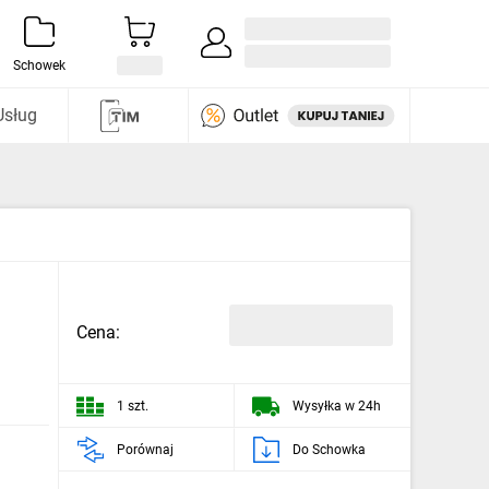
Zaloguj się / Załóż konto
i odkryj
Schowek
Usług
Cena:
1 szt.
Wysyłka w 24h
Porównaj
Do Schowka