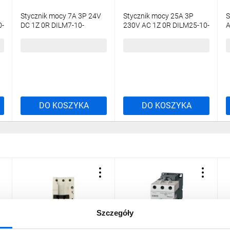
Stycznik mocy 7A 3P 24V
Stycznik mocy 25A 3P
S
0-
DC 1Z 0R DILM7-10-
230V AC 1Z 0R DILM25-10-
A
)
EA(24VDC) 190026
EA(230V50HZ,240V60HZ)
E
189913
1
172,61 zł
brutto
298,13 zł
brutto
1
DO KOSZYKA
DO KOSZYKA
Szczegóły