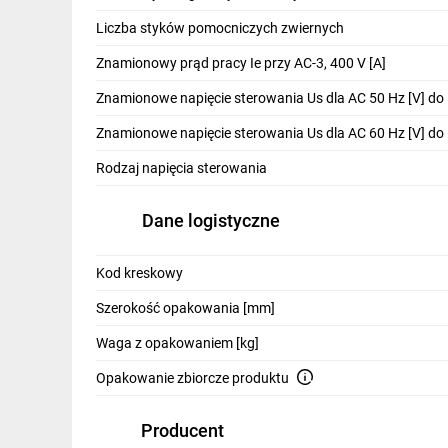
IT, GSM
Liczba styków pomocniczych zwiernych
Odzież ochronna i BHP
Znamionowy prąd pracy Ie przy AC-3, 400 V [A]
Inne
Znamionowe napięcie sterowania Us dla AC 50 Hz [V] do
Znamionowe napięcie sterowania Us dla AC 60 Hz [V] do
Budowa i Remont
Rodzaj napięcia sterowania
Elektronika
Smart home
Dane logistyczne
Elektromobilność
Kod kreskowy
Telewizja naziemna i satelitarna
Szerokość opakowania [mm]
Wentylacja i rekuperacja
Waga z opakowaniem [kg]
Opakowanie zbiorcze produktu
Producent