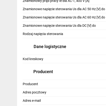
Znamionowy prąd pracy Ie dla AC-1, 400 V [A]
630 A przy 440VAC
Znamionowe napięcie sterowania Us dla AC 50 Hz [V] do
552 A przy 500VAC
493 A przy 690VAC
Znamionowe napięcie sterowania Us dla AC 60 Hz [V] do
250 A przy 1 000VAC
Znamionowe napięcie sterowania Us dla DC [V] do
Znamionowa moc robocza AC-1 (T≤40°C)
Rodzaj napięcia sterowania
303 kW przy 230VAC
527 kW przy 400VAC
Dane logistyczne
579 kW przy 500VAC
908 kW przy 690VAC
Kod kreskowy
Krótkotrwałe dopuszczalne natężenie prądu
Temperatura pracy: min. -40°C maks. +70°C
Producent
Temperatura składowania min. -50°C maks.
Trwałość mechaniczna 5 000 000 cykli
Producent
Trwałość elektryczna 600 000 łączeń
Adres pocztowy
Poziom zapewnienia bezpieczeństwa B10d 
- obciążenie znamionowe 600 000 cykli
Adres e-mail