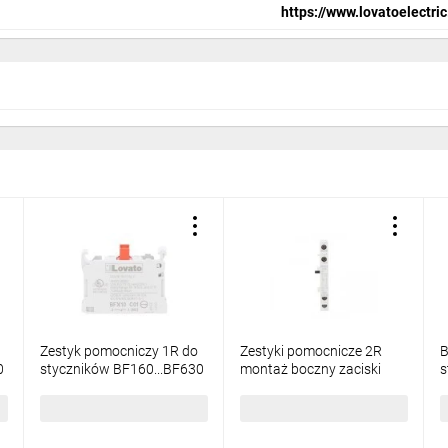
https://www.lovatoelectric
a pionowa
 do pobrania poniżej.
Zestyk pomocniczy 1R do
Zestyki pomocnicze 2R
B
0
styczników BF160...BF630
montaż boczny zaciski
s
montaż z przodu
śrubowe do styczników
B
BFX10C01
BF160...BF630 BFX12C02
33,55 zł
brutto
101,43 zł
brutto
1