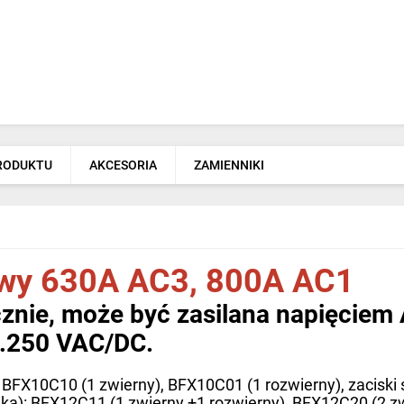
PRODUKTU
AKCESORIA
ZAMIENNIKI
owy 630A AC3, 800A AC1
znie, może być zasilana napięciem
0…250 VAC/DC.
: BFX10C10 (1 zwierny), BFX10C01 (1 rozwierny), zaciski
ika): BFX12C11 (1 zwierny +1 rozwierny), BFX12C20 (2 zw