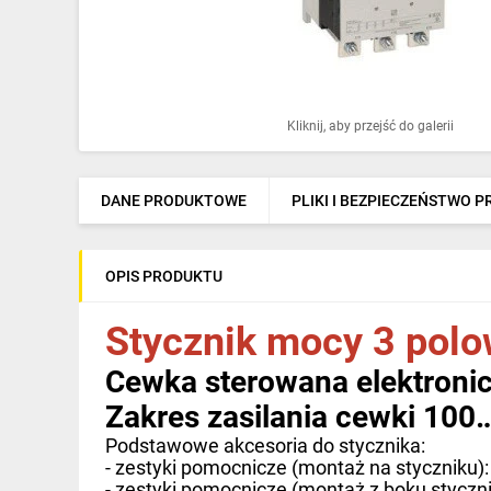
Ochrona odgromowa
Pompy ciepła
Osprzęt łączeniowy
Kliknij, aby przejść do galerii
Ogrzewanie
Elektronarzędzia i mierniki
DANE PRODUKTOWE
PLIKI I BEZPIECZEŃSTWO 
Domofony i dzwonki
OPIS PRODUKTU
Alarmy, monitoring, komunikacja
Stycznik mocy 3 pol
Napędy elektryczne
Cewka sterowana elektronic
Pneumatyka
Zakres zasilania cewki 10
Dom i ogród
Podstawowe akcesoria do stycznika:
Klimatyzacja
- zestyki pomocnicze (montaż na styczniku)
- zestyki pomocnicze (montaż z boku styczn