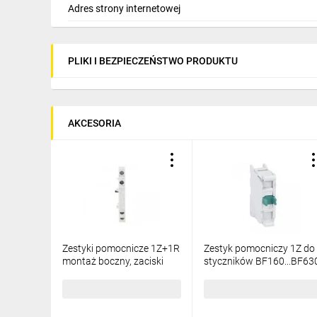
- obciążenie mechaniczne 5 000 000 łączeń
Adres strony internetowej
Pozycja montażowa normalna – płaszczyzn
Pozycja montażowa dozwolona - ±30°
* Pozostałe parametry w karcie katalogowej,
PLIKI I BEZPIECZEŃSTWO PRODUKTU
AKCESORIA
Zestyki pomocnicze 1Z+1R
Zestyk pomocniczy 1Z do
montaż boczny, zaciski
styczników BF160...BF63
śrubowe do styczników
montaż z przodu
BF160...BF630 BFX12C11
BFX10C10
101,43 zł
brutto
33,55 zł
brutto