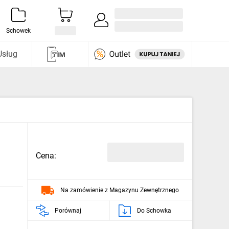
Zaloguj się / Załóż konto
i odkryj
Schowek
Usług
Cena:
Na zamówienie z Magazynu Zewnętrznego
Porównaj
Do Schowka