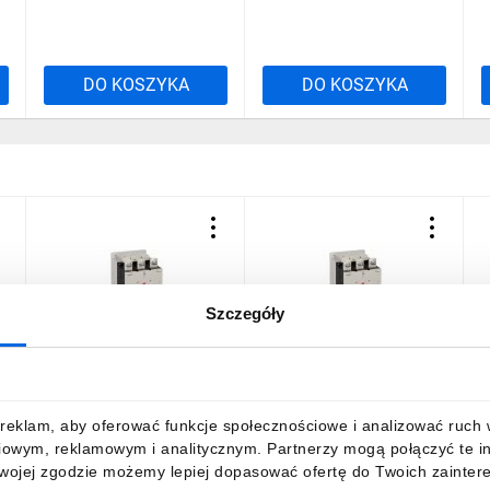
DO KOSZYKA
DO KOSZYKA
Szczegóły
Stycznik mocy 3P, 630A w
Stycznik mocy 3P, 630A w
AC3, cewka 60…
AC3, cewka 250…
130VAC/DC BF63000E110
500VAC/DC BF63000E400
9913,80 zł
brutto
9913,80 zł
brutto
reklam, aby oferować funkcje społecznościowe i analizować ruch w 
iowym, reklamowym i analitycznym. Partnerzy mogą połączyć te i
Twojej zgodzie możemy lepiej dopasować ofertę do Twoich zaintere