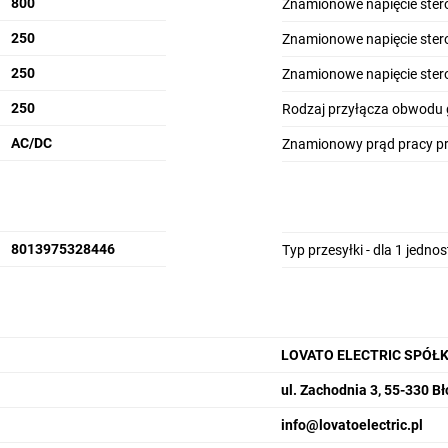
800
Znamionowe napięcie stero
250
Znamionowe napięcie stero
250
Znamionowe napięcie stero
250
Rodzaj przyłącza obwodu
AC/DC
Znamionowy prąd pracy prz
8013975328446
Typ przesyłki - dla 1 jedno
 przez 10s (IEC/PN-EN 60947-1) 5 040A
 +80°C
LOVATO ELECTRIC SPÓŁ
ul. Zachodnia 3, 55-330 Bł
zgodny z PN-EN ISO 13489-1
info@lovatoelectric.pl