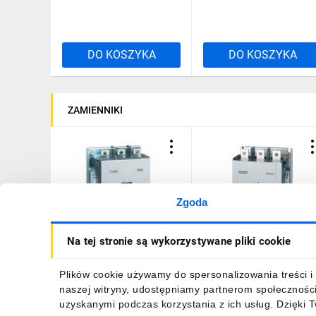
DO KOSZYKA
DO KOSZYKA
ZAMIENNIKI
Zgoda
Stycznik mocy 630A 3P
Stycznik LS Electric, 630A
Na tej stronie są wykorzystywane pliki cookie
200-240V AC/DC 2Z 2R
w AC-3, moc 330kW,
CTX3 416346
cewka 230VAC, styki
pomocnicze 2a2b
17 713,93 zł
brutto
4880,94 zł
brutto
Plików cookie używamy do spersonalizowania treści i 
1373000200 MC-630A
naszej witryny, udostępniamy partnerom społecznośc
230AC/DC 2A2B
uzyskanymi podczas korzystania z ich usług. Dzięki 