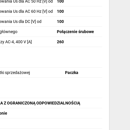
wania Us dla AC 50 Hz [V] od
100
wania Us dla AC 60 Hz [V] od
100
wania Us dla DC [V] od
100
 głównego
Połączenie śrubowe
y AC-4, 400 V [A]
260
stki sprzedażowej
Paczka
KA Z OGRANICZONĄ ODPOWIEDZIALNOŚCIĄ
onie