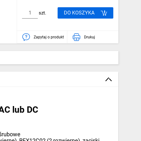
DO KOSZYKA
szt.
Zapytaj o produkt
Drukuj
 AC lub DC
 śrubowe
ierne), BFX12C02 (2 rozwierne), zaciski