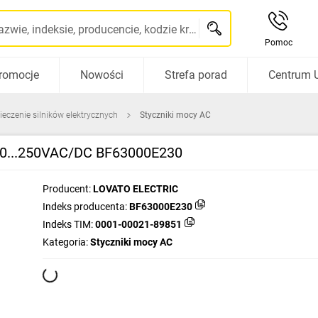
Szukaj po nazwie, indeksie, producencie, kodzie kreskowym...
Pomoc
romocje
Nowości
Strefa porad
Centrum 
ieczenie silników elektrycznych
Styczniki mocy AC
100...250VAC/DC BF63000E230
Producent:
LOVATO ELECTRIC
Indeks producenta:
BF63000E230
Indeks TIM:
0001-00021-89851
Kategoria:
Styczniki mocy AC