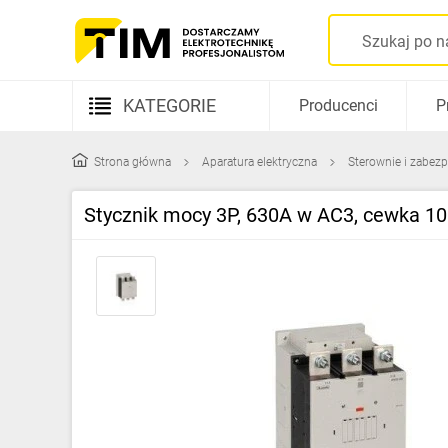
KATEGORIE
Producenci
P
Aparatura elektryczna
Strona główna
Aparatura elektryczna
Sterownie i zabezp
Kable i przewody
Stycznik mocy 3P, 630A w AC3, cewka 
Rozdzielnice i obudowy
Elementy prowadzenia kabli
Fotowoltaika
Gniazda i łączniki
Źródła światła
Oprawy oświetleniowe