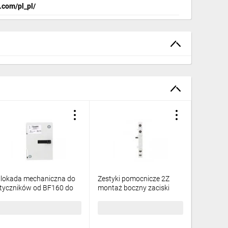
.com/pl_pl/
lokada mechaniczna do
Zestyki pomocnicze 2Z
tyczników od BF160 do
montaż boczny zaciski
F630 montaż boczny
śrubowe do styczników
BFX5500
BF160...BF630 BFX12C20
09,81 zł
brutto
101,43 zł
brutto