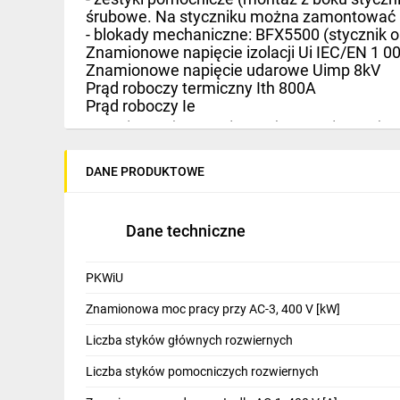
IT, GSM
śrubowe. Na styczniku można zamontować 
- blokady mechaniczne: BFX5500 (stycznik o
Odzież ochronna i BHP
Znamionowe napięcie izolacji Ui IEC/EN 1 0
Znamionowe napięcie udarowe Uimp 8kV
Inne
Prąd roboczy termiczny Ith 800A
Prąd roboczy Ie
Budowa i Remont
AC-1 (≤40°C) 800A, (≤55°C) 660A, (≤70°C) 
AC-3 (≤440V ≤55°C) 630A
Elektronika
DANE PRODUKTOWE
AC-4 (400V) 260A
Smart home
Znamionowa moc robocza AC-3 (T≤55°C)
200 kW przy 230VAC
Elektromobilność
Dane techniczne
355 kW przy 400VAC
Telewizja naziemna i satelitarna
355 kW przy 415VAC
PKWiU
400 kW przy 440VAC
Wentylacja i rekuperacja
Znamionowa moc pracy przy AC-3, 400 V [kW]
400 kW przy 500VAC
Liczba styków głównych rozwiernych
500 kW przy 690VAC
250 kW przy 1 000VAC
Liczba styków pomocniczych rozwiernych
Znamionowy prąd AC-3 (T≤55°C)