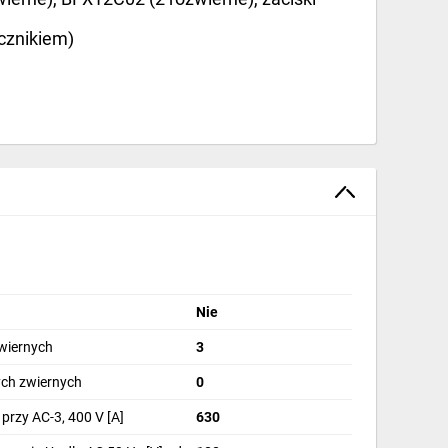
cznikiem)
Nie
wiernych
3
ch zwiernych
0
przy AC-3, 400 V [A]
630