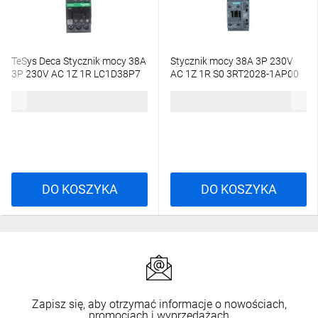
TeSys Deca Stycznik mocy 38A
Stycznik mocy 38A 3P 230V
3P 230V AC 1Z 1R LC1D38P7
AC 1Z 1R S0 3RT2028-1AP00
484,71 zł
brutto
398,99 zł
brutto
DO KOSZYKA
DO KOSZYKA
Zapisz się, aby otrzymać informacje o nowościach,
promocjach i wyprzedażach