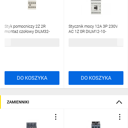
Styk pomocniczy 2Z 2R
Stycznik mocy 12A 3P 230V
montaż czołowy DILM32-
AC 1Z 0R DILM12-10-
XHI22 277377
EA(230V50HZ,240V60HZ)
95,07 zł
brutto
166,14 zł
brutto
190033
DO KOSZYKA
DO KOSZYKA
ZAMIENNIKI