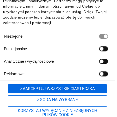
reklamowym i analitycznym. Partnerzy mogą połączyć te
Pobierz naszą aplikację mobilną:
informacje z innymi danymi otrzymanymi od Ciebie lub
uzyskanymi podczas korzystania z ich usług. Dzięki Twojej
zgodzie możemy lepiej dopasować ofertę do Twoich
zainteresowań i preferencji.
Wybór
Niezbędne
zgody
Funkcjonalne
Analityczne / wydajnościowe
Reklamowe
Biuro Obsługi Klienta:
lub
801 500 700
71 37 61 600
Zgłoś
ZAAKCEPTUJ WSZYSTKIE CIASTECZKA
pn.-pt. 8:00-16:00
Formularz kontaktowy
ZGODA NA WYBRANE
KORZYSTAJ WYŁĄCZNIE Z NIEZBĘDNYCH
PLIKÓW COOKIE