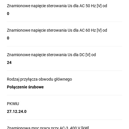
Znamionowe napięcie sterowania Us dla AC 50 Hz [V] od
0
Znamionowe napięcie sterowania Us dla AC 60 Hz [V] od
Zaprojektowane
0
dla szerokiego
Znamionowe napięcie sterowania Us dla DC [V] od
zakresu prądów
24
Rodzaj przyłącza obwodu głównego
Od 7A do 2600A. Dzięki
Połączenie śrubowe
elektronicznie sterowanym
napędom, kompaktowym
PKWiU
rozmiarom i długiej żywotności,
27.12.24.0
styczniki DILM stanowią
niezawodny element każdej
Znamionowa moc pracy przy AC-3, 400 V [kW]