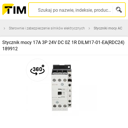
Szukaj po nazwie, indeksie, producencie, kodzie kreskowym...
Sterownie i zabezpieczenie silników elektrycznych
Styczniki mocy AC
Stycznik mocy 17A 3P 24V DC 0Z 1R DILM17‑01‑EA(RDC24)
189912