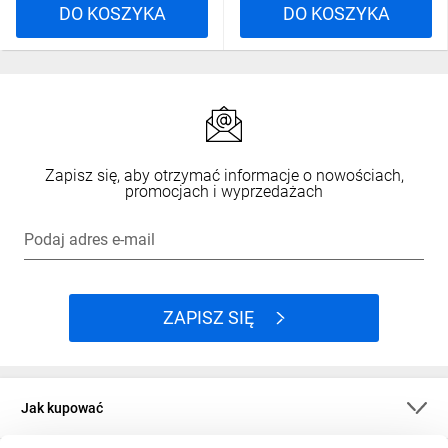
Niewątpliwą
DO KOSZYKA
DO KOSZYKA
zaletą
styczników DILM
są wbudowane
podwójne,
niezależne klatki
zaciskowe. Dzięki
Zapisz się, aby otrzymać informacje o nowościach,
promocjach i wyprzedażach
temu
można połączyć
Podaj adres e-mail
dwa różne
przewody
o różnym
ZAPISZ SIĘ
przekroju ‑
bez ryzyka, że
któryś się
Jak kupować
wysunie,