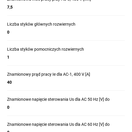
maszyny i systemu.
7,5
Liczba styków głównych rozwiernych
0
Styczniki mocy
Liczba styków pomocniczych rozwiernych
1
z serii DILM ‑ gdzie
Znamionowy prąd pracy Ie dla AC-1, 400 V [A]
znajdą
40
zastosowanie?
Znamionowe napięcie sterowania Us dla AC 50 Hz [V] do
0
Znamionowe napięcie sterowania Us dla AC 60 Hz [V] do
Sterowanie
Dla wszystkich
Sterowanie