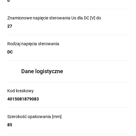
0
silnikami
branż przemysłu
odbiornikam
rezystancyj
i oświetleni
Znamionowe napięcie sterowania Us dla DC [V] do
Co wyróżnia
27
stycznik
Rodzaj napięcia sterowania
DC
mocy
DILM17?
Dane logistyczne
Kategoria
Kod kreskowy
użytkowa
4015081879083
AC‑1 i AC‑3
Odpowiedni
Szerokość opakowania [mm]
dla napięcia
85
do 1 000 V