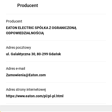
Producent
Specyfikacja
Producent
EATON ELECTRIC SPÓŁKA Z OGRANICZONĄ
techniczna:
ODPOWIEDZIALNOŚCIĄ
Adres pocztowy
Liczba
ul. Galaktyczna 30, 80-299 Gdańsk
styków głównych
zwiernych:
3
Adres e-mail
Liczba
Zamowienia@Eaton.com
styków pomocniczych
rozwiernych:
1
Adres strony internetowej
Rodzaj
https://www.eaton.com/pl/pl-pl.html
napięcia
sterowniczego:
DC