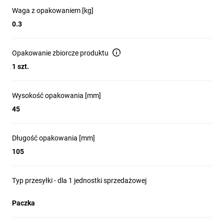
Cewka
Waga z opakowaniem [kg]
elektroniczna
0.3
w standardzie
od 17A dla DC
i od 115A
Opakowanie zbiorcze produktu
dla AC
1 szt.
Niska moc
trzymania
Wysokość opakowania [mm]
i przyciągania
45
cewki
Kompaktowy
Długość opakowania [mm]
rozmiar
105
Styki
Typ przesyłki - dla 1 jednostki sprzedażowej
pomocnicze:
dwa NO, dwa
Paczka
NC