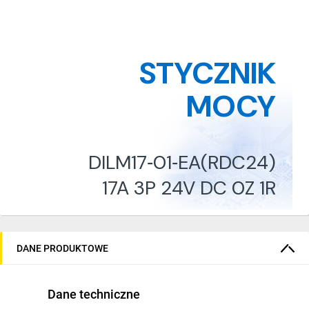
STYCZNIK
MOCY
DILM17‑01‑EA(RDC24)
17A 3P 24V DC 0Z 1R
189912
DANE PRODUKTOWE
Dane techniczne