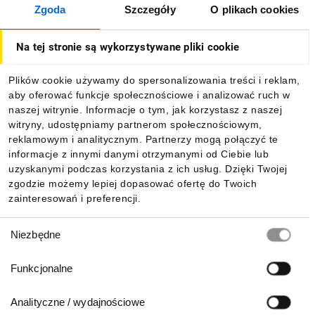
powodując
Zgoda
Szczegóły
O plikach cookies
O firmie
duże zagrożenie,
Na tej stronie są wykorzystywane pliki cookie
takie jak zwarcie
Dla kupujących
lub porażenie
Plików cookie używamy do spersonalizowania treści i reklam,
prądem.
aby oferować funkcje społecznościowe i analizować ruch w
Informacje
naszej witrynie. Informacje o tym, jak korzystasz z naszej
witryny, udostępniamy partnerom społecznościowym,
reklamowym i analitycznym. Partnerzy mogą połączyć te
Styczniki
Pobierz naszą aplikację mobilną:
informacje z innymi danymi otrzymanymi od Ciebie lub
uzyskanymi podczas korzystania z ich usług. Dzięki Twojej
z wysokimi
zgodzie możemy lepiej dopasować ofertę do Twoich
zainteresowań i preferencji.
parametrami
Wybór
Niezbędne
technicznymi
zgody
Funkcjonalne
Mogą być
Analityczne / wydajnościowe
wykorzystywane