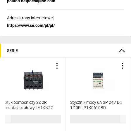
poland.helpdesk@se.com
Adres strony internetowej
https://www.se.com/pl/pl/
SERIE
Styk pomocniczy 2Z 2R
Stycznik mocy 6A 3P 24V DC
montaż czołowy LA1KN22
1Z 0R LP1K0610BD
57,53 zł
brutto
129,97 zł
brutto