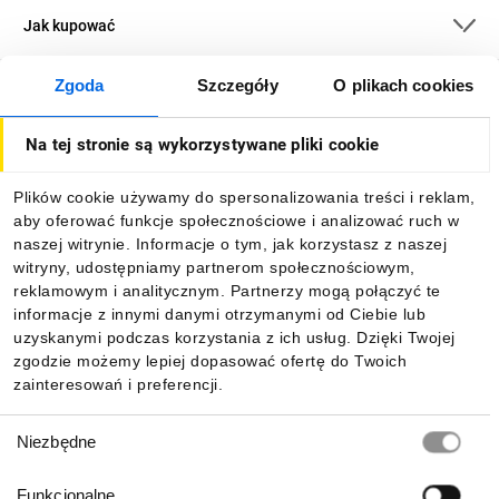
Jak kupować
Zgoda
Szczegóły
O plikach cookies
O firmie
Na tej stronie są wykorzystywane pliki cookie
Dla kupujących
Plików cookie używamy do spersonalizowania treści i reklam,
aby oferować funkcje społecznościowe i analizować ruch w
Informacje
naszej witrynie. Informacje o tym, jak korzystasz z naszej
witryny, udostępniamy partnerom społecznościowym,
reklamowym i analitycznym. Partnerzy mogą połączyć te
Pobierz naszą aplikację mobilną:
informacje z innymi danymi otrzymanymi od Ciebie lub
uzyskanymi podczas korzystania z ich usług. Dzięki Twojej
zgodzie możemy lepiej dopasować ofertę do Twoich
zainteresowań i preferencji.
Wybór
Niezbędne
zgody
Funkcjonalne