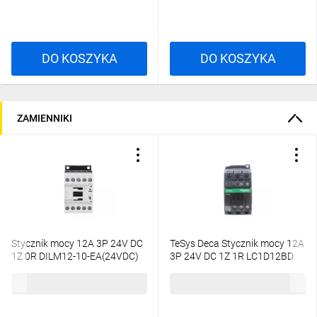
DO KOSZYKA
DO KOSZYKA
ZAMIENNIKI
Stycznik mocy 12A 3P 24V DC
TeSys Deca Stycznik mocy 12A
1Z 0R DILM12-10-EA(24VDC)
3P 24V DC 1Z 1R LC1D12BD
190034
227,98 zł
brutto
283,44 zł
brutto