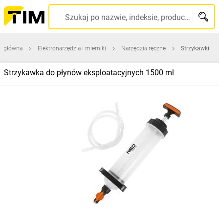
Szukaj po nazwie, indeksie, producencie, kodzie kreskowym...
a główna
Elektronarzędzia i mierniki
Narzędzia ręczne
Strzykawki
Strzykawka do płynów eksploatacyjnych 1500 ml