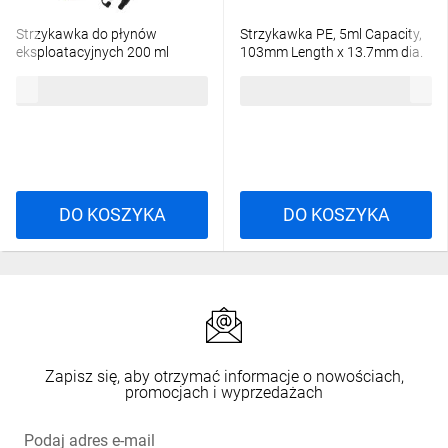
Strzykawka do płynów
Strzykawka PE, 5ml Capacity,
eksploatacyjnych 200 ml
103mm Length x 13.7mm dia.
RS PRO
28,45 zł
brutto
99,04 zł
brutto
DO KOSZYKA
DO KOSZYKA
Zapisz się, aby otrzymać informacje o nowościach,
promocjach i wyprzedażach
Podaj adres e-mail