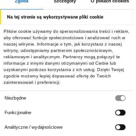
Zgoda
Szczegóły
O plikach cookies
O firmie
Na tej stronie są wykorzystywane pliki cookie
Dla kupujących
Plików cookie używamy do spersonalizowania treści i reklam,
aby oferować funkcje społecznościowe i analizować ruch w
Informacje
naszej witrynie. Informacje o tym, jak korzystasz z naszej
witryny, udostępniamy partnerom społecznościowym,
reklamowym i analitycznym. Partnerzy mogą połączyć te
Pobierz naszą aplikację mobilną:
informacje z innymi danymi otrzymanymi od Ciebie lub
uzyskanymi podczas korzystania z ich usług. Dzięki Twojej
zgodzie możemy lepiej dopasować ofertę do Twoich
zainteresowań i preferencji.
Wybór
Niezbędne
zgody
Funkcjonalne
Analityczne / wydajnościowe