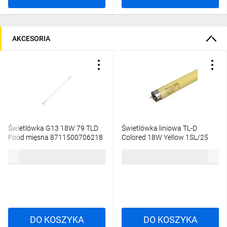
AKCESORIA
Świetlówka G13 18W 79 TLD
Świetlówka liniowa TL-D
Food mięsna 8711500706218
Colored 18W Yellow 1SL/25
84,88 zł
brutto
1717,08 zł
brutto
DO KOSZYKA
DO KOSZYKA