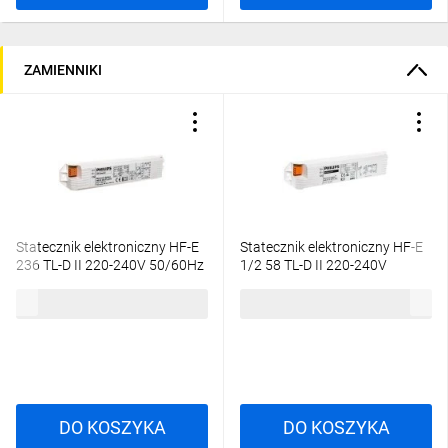
ZAMIENNIKI
Statecznik elektroniczny HF-E
Statecznik elektroniczny HF-E
236 TL-D II 220-240V 50/60Hz
1/2 58 TL-D II 220-240V
913713041166
50/60Hz 913713040966
85,66 zł
brutto
76,94 zł
brutto
DO KOSZYKA
DO KOSZYKA