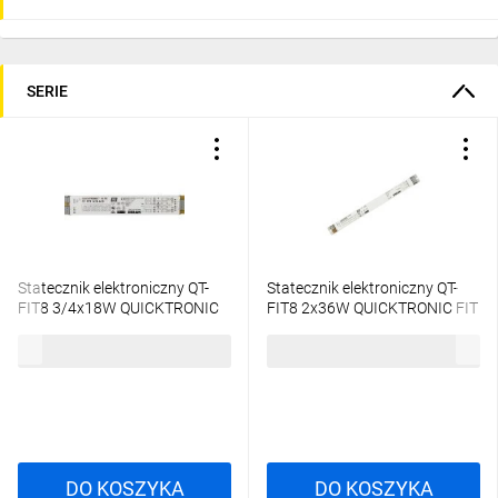
SERIE
Statecznik elektroniczny QT-
Statecznik elektroniczny QT-
FIT8 3/4x18W QUICKTRONIC
FIT8 2x36W QUICKTRONIC FIT
4008321294302
4008321294265
76,73 zł
brutto
88,82 zł
brutto
DO KOSZYKA
DO KOSZYKA