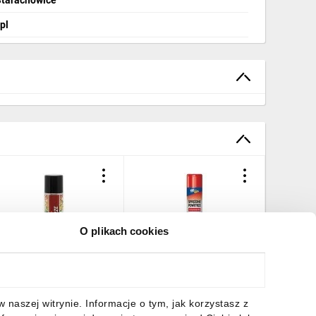
pl
O plikach cookies
prężone powietrze 400ml
Sprężone powietrze 800ml
SPRĘŻO
spray PALNE /12
NATEC R
ML NSC-
4,65 zł
brutto
19,96 zł
brutto
17,32 z
naszej witrynie. Informacje o tym, jak korzystasz z