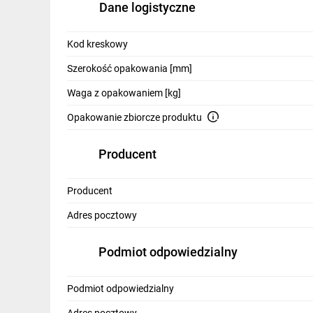
Dane logistyczne
IT, GSM
Odzież ochronna i BHP
Kod kreskowy
Inne
Szerokość opakowania [mm]
Waga z opakowaniem [kg]
Budowa i Remont
Opakowanie zbiorcze produktu
Elektronika
Smart home
Producent
Elektromobilność
Producent
Energetyka wiatrowa
Adres pocztowy
Telewizja naziemna i satelitarna
Podmiot odpowiedzialny
Wentylacja i rekuperacja
Podmiot odpowiedzialny
Adres pocztowy