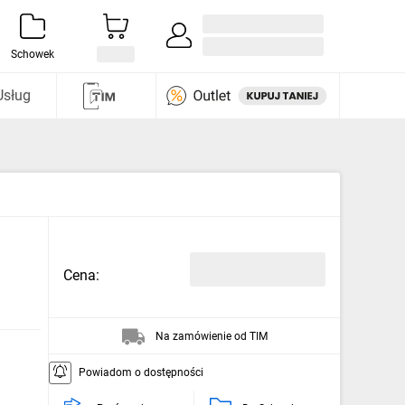
Zaloguj się / Załóż konto
i odkryj
Schowek
Usług
Cena:
Na zamówienie od TIM
Powiadom o dostępności