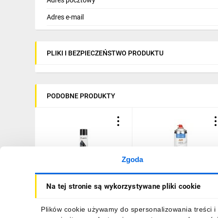
Adres e-mail
PLIKI I BEZPIECZEŃSTWO PRODUKTU
PODOBNE PRODUKTY
Zgoda
Sprężone powietrze - spray
Sprężone powietrze Mont
Na tej stronie są wykorzystywane pliki cookie
duster 600ml LANBERG
MT045 400ml
16,04 zł
brutto
11,40 zł
brutto
Plików cookie używamy do spersonalizowania treści i 