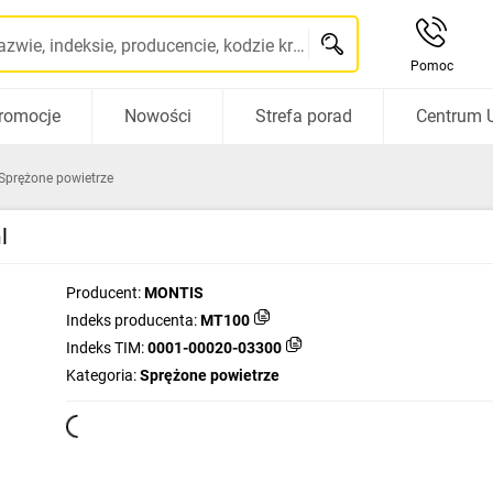
Szukaj po nazwie, indeksie, producencie, kodzie kreskowym...
Pomoc
romocje
Nowości
Strefa porad
Centrum 
Sprężone powietrze
l
Producent:
MONTIS
Indeks producenta:
MT100
Indeks TIM:
0001-00020-03300
Kategoria:
Sprężone powietrze