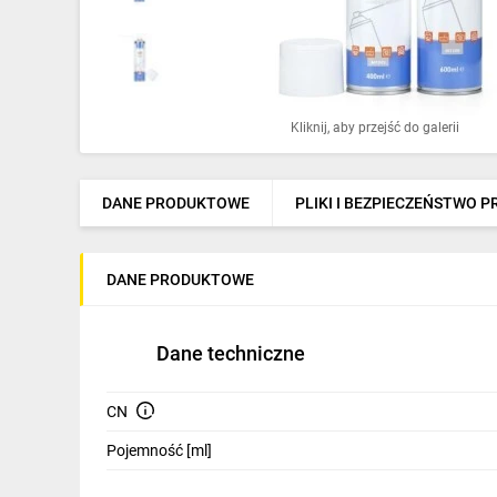
Ochrona odgromowa
Pompy ciepła
Osprzęt łączeniowy
Kliknij, aby przejść do galerii
Ogrzewanie
Elektronarzędzia i mierniki
DANE PRODUKTOWE
PLIKI I BEZPIECZEŃSTWO 
Domofony i dzwonki
DANE PRODUKTOWE
Alarmy, monitoring, komunikacja
Napędy elektryczne
Dane techniczne
Pneumatyka
CN
Dom i ogród
Pojemność [ml]
Klimatyzacja