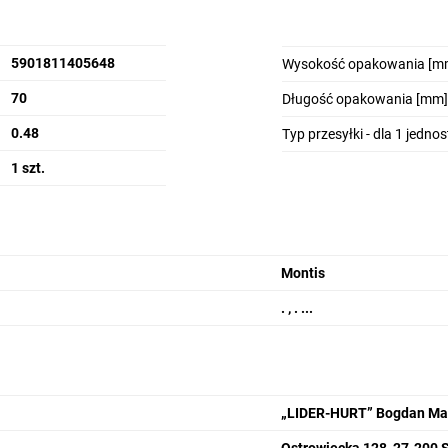
5901811405648
Wysokość opakowania [m
70
Długość opakowania [mm]
0.48
Typ przesyłki - dla 1 jedno
1 szt.
Montis
. , . ...
„LIDER-HURT” Bogdan Ma
Ostrowiecka 128, 27-200 