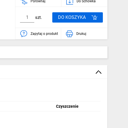
Porównaj
Do Schowka
DO KOSZYKA
szt.
Zapytaj o produkt
Drukuj
Czyszczenie