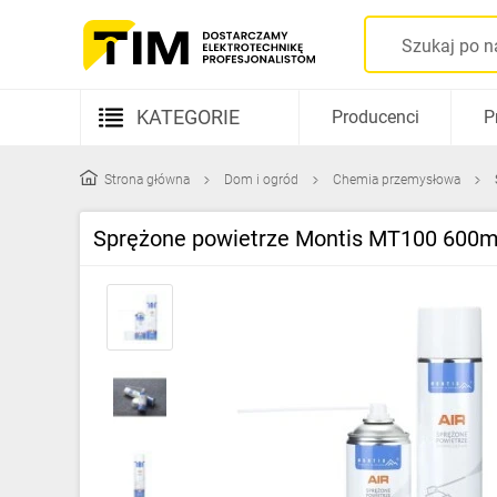
KATEGORIE
Producenci
P
Aparatura elektryczna
Strona główna
Dom i ogród
Chemia przemysłowa
Kable i przewody
Sprężone powietrze Montis MT100 600m
Rozdzielnice i obudowy
Elementy prowadzenia kabli
Fotowoltaika
Gniazda i łączniki
Źródła światła
Oprawy oświetleniowe