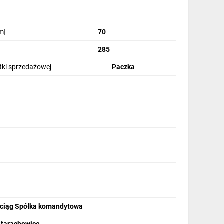
m]
70
285
stki sprzedażowej
Paczka
ciąg Spółka komandytowa
Starachowice