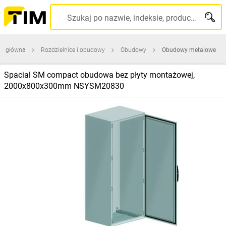
Szukaj po nazwie, indeksie, producencie, kodzie kreskowym...
na główna
Rozdzielnice i obudowy
Obudowy
Obudowy metalowe
Spacial SM compact obudowa bez płyty montażowej,
2000x800x300mm NSYSM20830