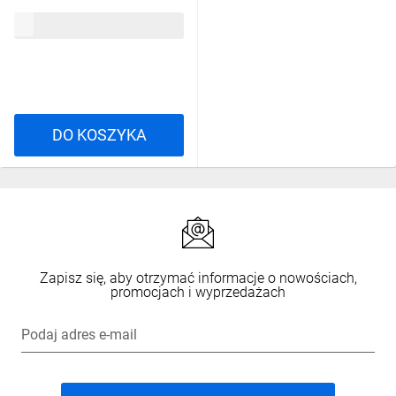
2000x800x300mm
8602,37 zł
brutto
NSYSM20830T
DO KOSZYKA
Zapisz się, aby otrzymać informacje o nowościach,
promocjach i wyprzedażach
Podaj adres e-mail