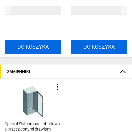
NSYSPS4100
33,44 zł
brutto
123,11 zł
brutto
DO KOSZYKA
DO KOSZYKA
ZAMIENNIKI
Spacial SM compact obudowa
z przeszklonymi drzwiami,