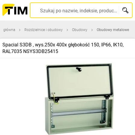
Szukaj po nazwie, indeksie, producencie, kodzie kreskowym...
na główna
Rozdzielnice i obudowy
Obudowy
Obudowy metalowe
Spacial S3DB , wys.250x 400x głębokość 150, IP66, IK10,
RAL7035 NSYS3DB25415