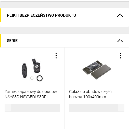
PLIKI I BEZPIECZEŃSTWO PRODUKTU
SERIE
Zamek zapasowy do obudów
Cokół do obudów część
NSYS3D NSYAEDLS3DRL
boczna 100x400mm
NSYSPS4100
33,44 zł
brutto
123,11 zł
brutto