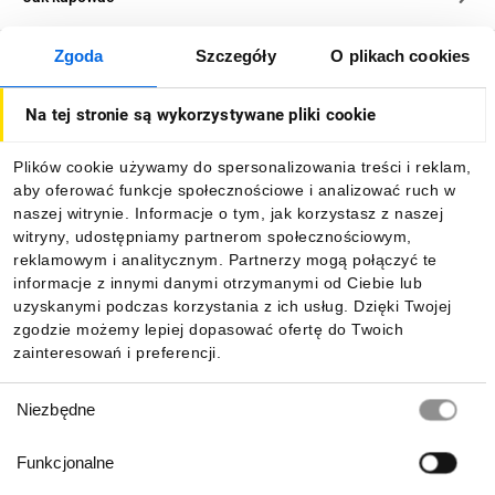
Zgoda
Szczegóły
O plikach cookies
O firmie
Na tej stronie są wykorzystywane pliki cookie
Dla kupujących
Plików cookie używamy do spersonalizowania treści i reklam,
aby oferować funkcje społecznościowe i analizować ruch w
Informacje
naszej witrynie. Informacje o tym, jak korzystasz z naszej
witryny, udostępniamy partnerom społecznościowym,
reklamowym i analitycznym. Partnerzy mogą połączyć te
Pobierz naszą aplikację mobilną:
informacje z innymi danymi otrzymanymi od Ciebie lub
uzyskanymi podczas korzystania z ich usług. Dzięki Twojej
zgodzie możemy lepiej dopasować ofertę do Twoich
zainteresowań i preferencji.
Wybór
Niezbędne
zgody
Funkcjonalne