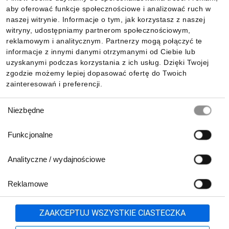
aby oferować funkcje społecznościowe i analizować ruch w
Informacje
naszej witrynie. Informacje o tym, jak korzystasz z naszej
witryny, udostępniamy partnerom społecznościowym,
reklamowym i analitycznym. Partnerzy mogą połączyć te
Pobierz naszą aplikację mobilną:
informacje z innymi danymi otrzymanymi od Ciebie lub
uzyskanymi podczas korzystania z ich usług. Dzięki Twojej
zgodzie możemy lepiej dopasować ofertę do Twoich
zainteresowań i preferencji.
Wybór
Niezbędne
zgody
Funkcjonalne
Analityczne / wydajnościowe
Reklamowe
Biuro Obsługi Klienta:
lub
801 500 700
71 37 61 600
Zgłoś
ZAAKCEPTUJ WSZYSTKIE CIASTECZKA
pn.-pt. 8:00-16:00