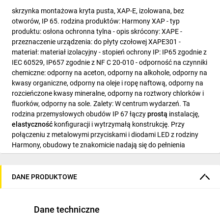
skrzynka montażowa kryta pusta, XAP-E, izolowana, bez
otworów, IP 65. rodzina produktów: Harmony XAP - typ
produktu: osłona ochronna tylna - opis skrócony: XAPE -
przeznaczenie urządzenia: do płyty czołowej XAPE301 -
materiał: materiał izolacyjny - stopień ochrony IP: IP65 zgodnie z
IEC 60529, IP657 zgodnie z NF C 20-010 - odporność na czynniki
chemiczne: odporny na aceton, odporny na alkohole, odporny na
kwasy organiczne, odporny na oleje i ropę naftową, odporny na
rozcieńczone kwasy mineralne, odporny na roztwory chlorków i
fluorków, odporny na sole. Zalety: W centrum wydarzeń. Ta
rodzina przemysłowych obudów IP 67 łączy
prostą
instalację,
elastyczność
konfiguracji i wytrzymałą konstrukcję. Przy
połączeniu z metalowymi przyciskami i diodami LED z rodziny
Harmony, obudowy te znakomicie nadają się do pełnienia
typowych funkcji dialogu operatorskiego.... Zastosowanie: -
Przemysł: producenci maszyn (motoryzacja, tekstylia, przemysł
drzewny), Sektor usługowy i infrastruktura: rozdział energii,
DANE PRODUKTOWE
prace publiczne, budownictwo, lotniska..
Dane techniczne