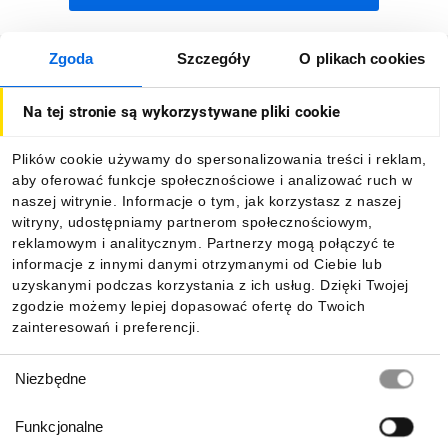
Zgoda
Szczegóły
O plikach cookies
Jak kupować
Na tej stronie są wykorzystywane pliki cookie
O firmie
Plików cookie używamy do spersonalizowania treści i reklam,
aby oferować funkcje społecznościowe i analizować ruch w
Dla kupujących
naszej witrynie. Informacje o tym, jak korzystasz z naszej
witryny, udostępniamy partnerom społecznościowym,
reklamowym i analitycznym. Partnerzy mogą połączyć te
Informacje
informacje z innymi danymi otrzymanymi od Ciebie lub
uzyskanymi podczas korzystania z ich usług. Dzięki Twojej
zgodzie możemy lepiej dopasować ofertę do Twoich
zainteresowań i preferencji.
Pobierz naszą aplikację mobilną:
Wybór
Niezbędne
zgody
Funkcjonalne