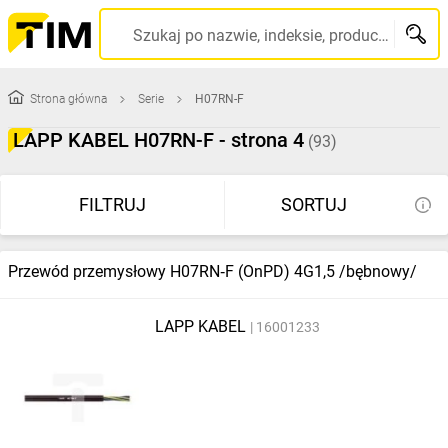
Szukaj po nazwie, indeksie, producencie, kodzie kreskowym...
Strona główna
Serie
H07RN-F
LAPP KABEL H07RN-F - strona 4
(93)
FILTRUJ
SORTUJ
Przewód przemysłowy H07RN‑F (OnPD) 4G1,5 /bębnowy/
LAPP KABEL
16001233