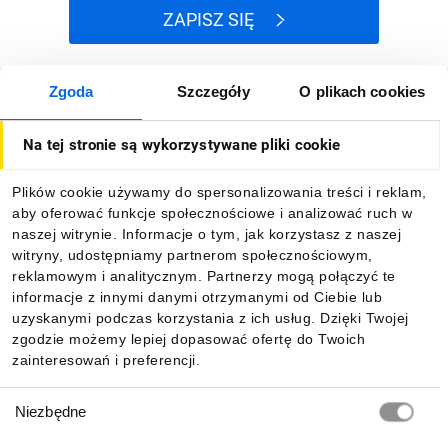
ZAPISZ SIĘ
Zgoda
Szczegóły
O plikach cookies
Jak kupować
Na tej stronie są wykorzystywane pliki cookie
O firmie
Plików cookie używamy do spersonalizowania treści i reklam,
aby oferować funkcje społecznościowe i analizować ruch w
Dla kupujących
naszej witrynie. Informacje o tym, jak korzystasz z naszej
witryny, udostępniamy partnerom społecznościowym,
reklamowym i analitycznym. Partnerzy mogą połączyć te
Informacje
informacje z innymi danymi otrzymanymi od Ciebie lub
uzyskanymi podczas korzystania z ich usług. Dzięki Twojej
zgodzie możemy lepiej dopasować ofertę do Twoich
zainteresowań i preferencji.
Pobierz naszą aplikację mobilną:
Wybór
Niezbędne
zgody