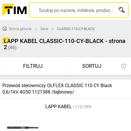
Szukaj po nazwie, indeksie, producencie, kodzie kreskowym...
Strona główna
Serie
CLASSIC-110-CY-BLACK
LAPP KABEL CLASSIC-110-CY-BLACK - strona
2
(46)
FILTRUJ
SORTUJ
Przewód sterowniczy OLFLEX CLASSIC 110 CY Black
0,6/1kV 4G50 1121388 /bębnowy/
LAPP KABEL
1121388