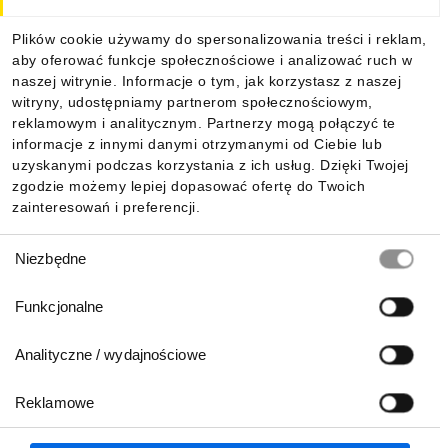
Dla kupujących
Plików cookie używamy do spersonalizowania treści i reklam,
aby oferować funkcje społecznościowe i analizować ruch w
Informacje
naszej witrynie. Informacje o tym, jak korzystasz z naszej
witryny, udostępniamy partnerom społecznościowym,
reklamowym i analitycznym. Partnerzy mogą połączyć te
Pobierz naszą aplikację mobilną:
informacje z innymi danymi otrzymanymi od Ciebie lub
uzyskanymi podczas korzystania z ich usług. Dzięki Twojej
zgodzie możemy lepiej dopasować ofertę do Twoich
zainteresowań i preferencji.
Wybór
Niezbędne
zgody
Funkcjonalne
Analityczne / wydajnościowe
Reklamowe
Biuro Obsługi Klienta:
lub
801 500 700
71 37 61 600