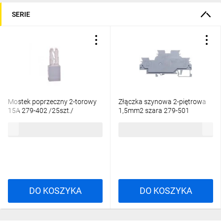
SERIE
Mostek poprzeczny 2-torowy
Złączka szynowa 2-piętrowa
15A 279-402 /25szt./
1,5mm2 szara 279-501
45,20 zł
brutto
10,05 zł
brutto
DO KOSZYKA
DO KOSZYKA