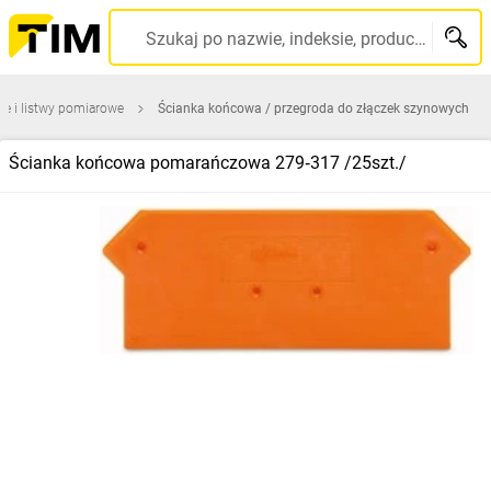
Szukaj po nazwie, indeksie, producencie, kodzie kreskowym...
we i listwy pomiarowe
Ścianka końcowa / przegroda do złączek szynowych
Ścianka końcowa pomarańczowa 279‑317 /25szt./