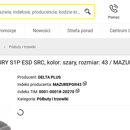
Szukaj po nazwie, indeksie, producencie, kodzie kreskowym...
Pomoc
romocje
Nowości
Strefa porad
Centrum 
Półbuty i trzewiki
URY S1P ESD SRC, kolor: szary, rozmiar: 43 / MA
Producent:
DELTA PLUS
Indeks producenta:
MAZUREPGR43
Indeks TIM:
0001-00018-20270
Kategoria:
Półbuty i trzewiki