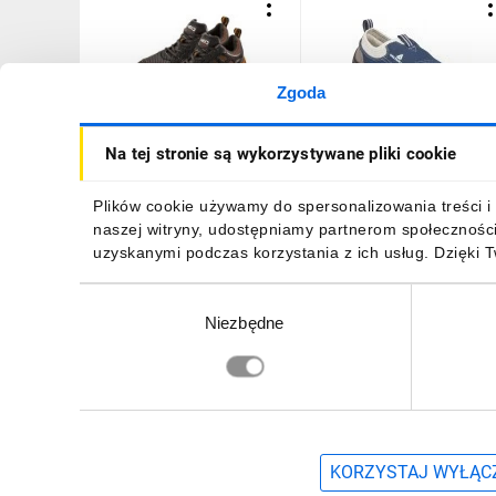
Zgoda
Półbuty robocze S1,
Półbuty z poliestru i
Na tej stronie są wykorzystywane pliki cookie
stalowy podnosek, rozmiar
bawełny - podeszwa z
43 82-094
poliuretanu jednolitej
gęstości kolor szaro-
176,65 zł
brutto
129,56 zł
brutto
Plików cookie używamy do spersonalizowania treści i 
granatowy rozmiar 43
naszej witryny, udostępniamy partnerom społecznośc
PIED MIAMISPGB43
uzyskanymi podczas korzystania z ich usług. Dzięki 
Wybór
Niezbędne
zgody
DO KOSZYKA
DO KOSZYKA
Zapisz się, aby otrzymać informacje o no
KORZYSTAJ WYŁĄCZ