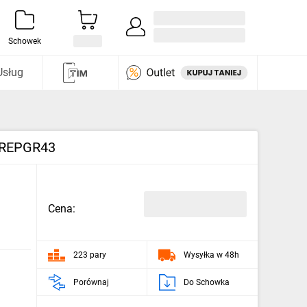
Zaloguj się / Załóż konto
i odkryj
Schowek
Usług
ZUREPGR43
Cena:
223 pary
Wysyłka w 48h
Porównaj
Do Schowka