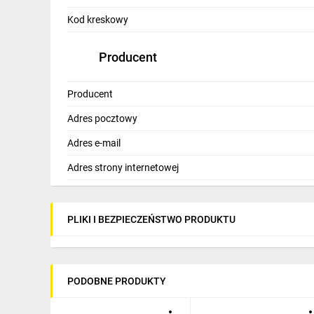
IT, GSM
Kod kreskowy
Odzież ochronna i BHP
Producent
Inne
Producent
Budowa i Remont
Adres pocztowy
Elektronika
Adres e-mail
Smart home
Adres strony internetowej
Elektromobilność
Energetyka wiatrowa
PLIKI I BEZPIECZEŃSTWO PRODUKTU
Telewizja naziemna i satelitarna
Wentylacja i rekuperacja
PODOBNE PRODUKTY