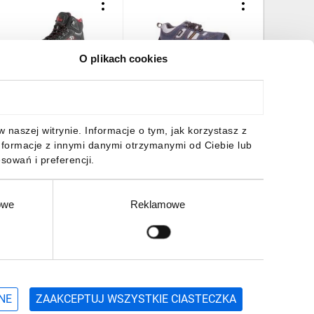
O plikach cookies
uty trzewiki cxs rock
Półbuty robocze
Trzewiki
iorit s3 rozmiar 42
zamszowe rozmiar 42, CE
zamszowe
82-033
82-044
95,74 zł
brutto
135,57 zł
brutto
148,93 
naszej witrynie. Informacje o tym, jak korzystasz z
nformacje z innymi danymi otrzymanymi od Ciebie lub
sowań i preferencji.
owe
Reklamowe
DO KOSZYKA
DO KOSZYKA
DO
Zgłoś
ZAPISZ SIĘ
NE
ZAAKCEPTUJ WSZYSTKIE CIASTECZKA