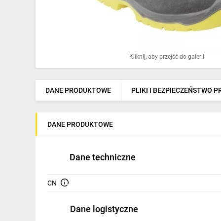
Ochrona odgromowa
Pompy ciepła
Osprzęt łączeniowy
Kliknij, aby przejść do galerii
Ogrzewanie
Elektronarzędzia i mierniki
DANE PRODUKTOWE
PLIKI I BEZPIECZEŃSTWO 
Domofony i dzwonki
DANE PRODUKTOWE
Alarmy, monitoring, komunikacja
Napędy elektryczne
Dane techniczne
Pneumatyka
CN
Dom i ogród
Dane logistyczne
Klimatyzacja