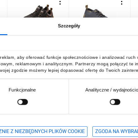
Szczegóły
Półbuty robocze S1,
Półbuty z poliestru i
B
stalowy podnosek, rozmiar
bawełny kolor szaro-
d
44 82-095
pomarańczowy rozmiar 41
SUMMESPGR41
176,65 zł
brutto
212,61 zł
brutto
1
reklam, aby oferować funkcje społecznościowe i analizować ruch w 
iowym, reklamowym i analitycznym. Partnerzy mogą połączyć te i
Twojej zgodzie możemy lepiej dopasować ofertę do Twoich zaintere
Funkcjonalne
Analityczne / wydajności
DO KOSZYKA
DO KOSZYKA
Podaj adres e-mail
wościach, promocjach i wyprzedażach
NIE Z NIEZBĘDNYCH PLIKÓW COOKIE
ZGODA NA WYBRA