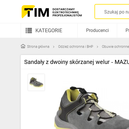
KATEGORIE
Producenci
P
Aparatura elektryczna
Strona główna
Odzież ochronna i BHP
Obuwie ochronne
Kable i przewody
Sandały z dwoiny skórzanej welur ‑ MAZ
Rozdzielnice i obudowy
Elementy prowadzenia kabli
Fotowoltaika
Gniazda i łączniki
Źródła światła
Oprawy oświetleniowe