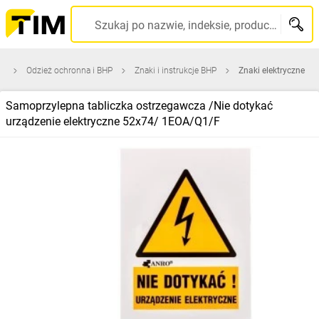
Szukaj po nazwie, indeksie, producencie, kodzie kreskowym...
na
Odzież ochronna i BHP
Znaki i instrukcje BHP
Znaki elektryczne
Samoprzylepna tabliczka ostrzegawcza /Nie dotykać
urządzenie elektryczne 52x74/ 1EOA/Q1/F