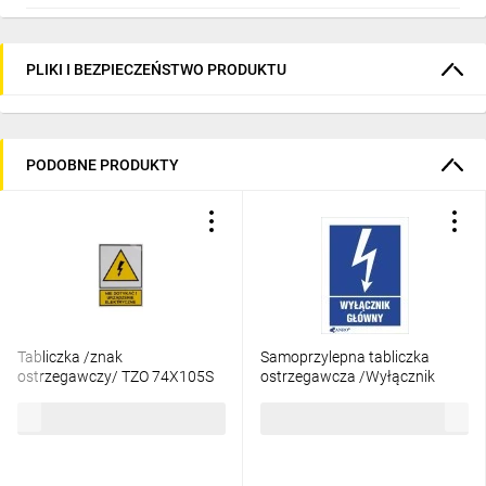
PLIKI I BEZPIECZEŃSTWO PRODUKTU
PODOBNE PRODUKTY
Tabliczka /znak
Samoprzylepna tabliczka
ostrzegawczy/ TZO 74X105S
ostrzegawcza /Wyłącznik
/N.D.U.E./ E04TZ-
główny 52x74/ 1EIA/Q1/F
28,29 zł
brutto
1,21 zł
brutto
01011120100 /10szt./