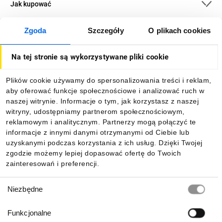
Jak kupować
Zgoda
Szczegóły
O plikach cookies
O firmie
Na tej stronie są wykorzystywane pliki cookie
Dla kupujących
Plików cookie używamy do spersonalizowania treści i reklam,
aby oferować funkcje społecznościowe i analizować ruch w
Informacje
naszej witrynie. Informacje o tym, jak korzystasz z naszej
witryny, udostępniamy partnerom społecznościowym,
reklamowym i analitycznym. Partnerzy mogą połączyć te
Pobierz naszą aplikację mobilną:
informacje z innymi danymi otrzymanymi od Ciebie lub
uzyskanymi podczas korzystania z ich usług. Dzięki Twojej
zgodzie możemy lepiej dopasować ofertę do Twoich
zainteresowań i preferencji.
Wybór
Niezbędne
zgody
Funkcjonalne