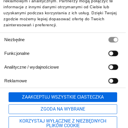
reklamowym i analitycznym. Partnerzy mogą połączyć te
Pobierz naszą aplikację mobilną:
informacje z innymi danymi otrzymanymi od Ciebie lub
uzyskanymi podczas korzystania z ich usług. Dzięki Twojej
zgodzie możemy lepiej dopasować ofertę do Twoich
zainteresowań i preferencji.
Wybór
Niezbędne
zgody
Funkcjonalne
Analityczne / wydajnościowe
Reklamowe
Biuro Obsługi Klienta:
lub
801 500 700
71 37 61 600
Zgłoś
ZAAKCEPTUJ WSZYSTKIE CIASTECZKA
pn.-pt. 8:00-16:00
Formularz kontaktowy
ZGODA NA WYBRANE
KORZYSTAJ WYŁĄCZNIE Z NIEZBĘDNYCH
PLIKÓW COOKIE