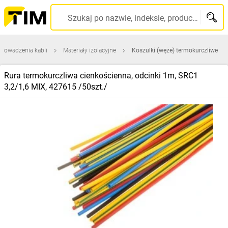
Szukaj po nazwie, indeksie, producencie, kodzie kreskowym...
prowadzenia kabli
Materiały izolacyjne
Koszulki (węże) termokurczliwe
Rura termokurczliwa cienkościenna, odcinki 1m, SRC1
3,2/1,6 MIX, 427615 /50szt./