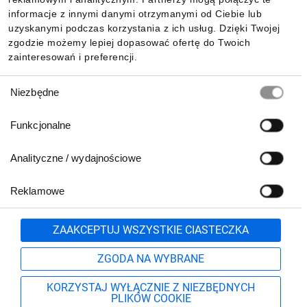
Pobierz naszą aplikację mobilną:
informacje z innymi danymi otrzymanymi od Ciebie lub
uzyskanymi podczas korzystania z ich usług. Dzięki Twojej
zgodzie możemy lepiej dopasować ofertę do Twoich
zainteresowań i preferencji.
Wybór
Niezbędne
zgody
Funkcjonalne
Analityczne / wydajnościowe
Reklamowe
Biuro Obsługi Klienta:
lub
801 500 700
71 37 61 600
Zgłoś
ZAAKCEPTUJ WSZYSTKIE CIASTECZKA
pn.-pt. 8:00-16:00
Formularz kontaktowy
ZGODA NA WYBRANE
KORZYSTAJ WYŁĄCZNIE Z NIEZBĘDNYCH
PLIKÓW COOKIE