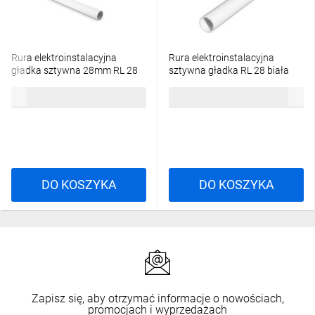
Rura elektroinstalacyjna
Rura elektroinstalacyjna
gładka sztywna 28mm RL 28
sztywna gładka RL 28 biała
biała 10098 /3m/
odporna na UV odporna na UV
11,00 zł
brutto
141,70 zł
brutto
68376 /20 x 2m/, 68376
DO KOSZYKA
DO KOSZYKA
Zapisz się, aby otrzymać informacje o nowościach,
promocjach i wyprzedażach