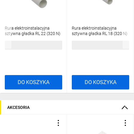
Rura elektroinstalacyjna
Rura elektroinstalacyjna
sztywna gładka RL 22 (320 N)
sztywna gładka RL 18 (320 N)
EKO biała odporna na UV
EKO biała odporna na UV
144,65 zł
brutto
107,01 zł
brutto
odporna na UV 68016 /20 x
odporna na UV 68014 /20 x
3m/
3m/
DO KOSZYKA
DO KOSZYKA
AKCESORIA