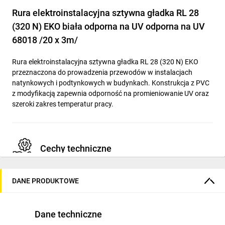
Rura elektroinstalacyjna sztywna gładka RL 28
(320 N) EKO biała odporna na UV odporna na UV
68018 /20 x 3m/
Rura elektroinstalacyjna sztywna gładka RL 28 (320 N) EKO
przeznaczona do prowadzenia przewodów w instalacjach
natynkowych i podtynkowych w budynkach. Konstrukcja z PVC
z modyfikacją zapewnia odporność na promieniowanie UV oraz
szeroki zakres temperatur pracy.
Cechy techniczne
Materiał: PVC (modyfikowany), konstrukcja sztywna,
DANE PRODUKTOWE
gładka.
Średnica zewnętrzna: 28 mm (oznaczenie RL 28 (320 N)).
Zakres temperatur pracy: od -5°C do +60°C; zalecany
Dane techniczne
montaż przy temperaturze powyżej +10°C.