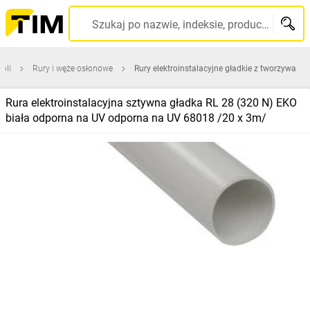
Szukaj po nazwie, indeksie, producencie, kodzie kreskowym...
bli
Rury i węże osłonowe
Rury elektroinstalacyjne gładkie z tworzywa
Rura elektroinstalacyjna sztywna gładka RL 28 (320 N) EKO
biała odporna na UV odporna na UV 68018 /20 x 3m/