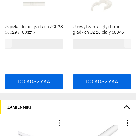
Złączka do rur gładkich ZCL 28
Uchwyt zamknięty do rur
68029 /100szt./
gładkich UZ 28 biały 68046
/100szt./
127,92 zł
brutto
99,63 zł
brutto
DO KOSZYKA
DO KOSZYKA
ZAMIENNIKI