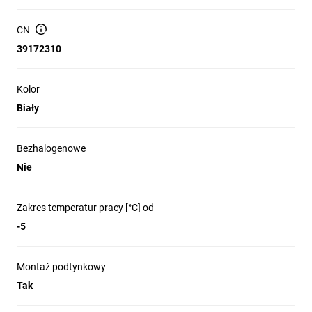
Odporność na promieniowanie UV (zgodnie z opisem
CN
produktu), nieprzeznaczona do stałej instalacji
zewnętrznej.
39172310
Bezhalogenowe: Nie; wykonanie trudnopalne: Nie.
Brak mufy; brak wewnętrznej powłoki poślizgowej.
Kolor
Biały
Montaż: podtynkowy i natynkowy; odpowiednia do
instalacji na drewnie.
Nie przeznaczona do układania w betonie, w ziemi ani do
Bezhalogenowe
instalacji podpowierzchniowych (wylewka).
Nie
Transport i składowanie: w pozycji leżącej, temperatura
+10°C do +40°C; stosować odpowiednie
mocowania/uchwyty.
Zakres temperatur pracy [°C] od
-5
Zastosowanie produktu
Montaż podtynkowy
Tak
Prowadzenie przewodów zasilających i sygnalizacyjnych w