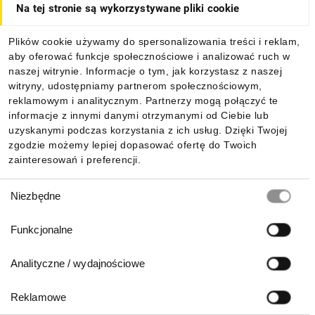
Na tej stronie są wykorzystywane pliki cookie
Dla kupujących
Plików cookie używamy do spersonalizowania treści i reklam,
aby oferować funkcje społecznościowe i analizować ruch w
Informacje
naszej witrynie. Informacje o tym, jak korzystasz z naszej
witryny, udostępniamy partnerom społecznościowym,
reklamowym i analitycznym. Partnerzy mogą połączyć te
Pobierz naszą aplikację mobilną:
informacje z innymi danymi otrzymanymi od Ciebie lub
uzyskanymi podczas korzystania z ich usług. Dzięki Twojej
zgodzie możemy lepiej dopasować ofertę do Twoich
zainteresowań i preferencji.
Wybór
Niezbędne
zgody
Funkcjonalne
Analityczne / wydajnościowe
Reklamowe
Biuro Obsługi Klienta: