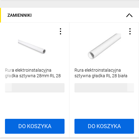
ZAMIENNIKI
Rura elektroinstalacyjna
Rura elektroinstalacyjna
gładka sztywna 28mm RL 28
sztywna gładka RL 28 biała
biała 10098 /3m/
odporna na UV odporna na UV
11,00 zł
brutto
141,70 zł
brutto
68376 /20 x 2m/, 68376
DO KOSZYKA
DO KOSZYKA