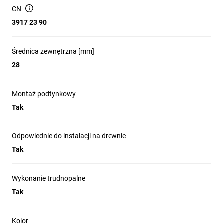
Instalacje podtynkowe dopuszczalne Ściany gipsowe zalecane
CN
Powierzchnie palne charakteryzujące się możliwością
3917 23 90
rozprzestrzeniania ognia (drewno, itp.) zalecane Urządzenia
elektrotechniczne, maszyny przemysłowe dopuszczalne
Urządzenia przemysłu chemicznego i spożywczego
Średnica zewnętrzna [mm]
dopuszczalne Przemysł motoryzacyjny zalecane Przemysł
28
stoczniowy zalecane Przemysł lotniczy zalecane
Montaż podtynkowy
Tak
Odpowiednie do instalacji na drewnie
Tak
Wykonanie trudnopalne
Tak
Kolor