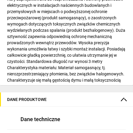
elektrycznych w instalacjach naściennych budowlanych i
przemysłowych w miejscach o podwyższonej ochronie
przeciwpożarowej (produkt samogasnący), o zaostrzonych
wymogach dotyczących toksycznych związków chemicznych
wydzielanych podczas spalania (produkt bezhalogenowy). Duża
sztywność zapewnia odpowiednią ochronę mechaniczną
prowadzonych wewnątrz przewodów. Wysoka precyzja
wykonania umożliwia łatwy i szybki montaż instalacji. Posiadają
całkowicie gładką powierzchnię, co ułatwia utrzymanie jej w
czystości. Standardowa długość rur wynosi 3 metry
Charakterystyka materiału: Materiał samogasnący, tj.
nierozprzestrzeniający płomienia, bez związków halogenowych.
Charakteryzuje się małą gęstością dymu i małą toksycznością
podczas spalania. Materiał o wysokim współczynniku
wytrzymałości mechanicznej i znakomitych właściwościach
udarowych, przy rozciąganiu mało elastyczny, w dużym stopniu
DANE PRODUKTOWE
odporny na ciśnienia i większość związków chemicznych. Dzięki
nadzwyczaj małej chłonności wody jego własności dielektryczne
nie zmieniają się przy przebywaniu w wilgotnym środowisku.
Dane techniczne
Miejsca zastosowań Instalacje naścienne wewnętrzne nie
narażone na bezpośrednie światło słoneczne (UV) zalecane