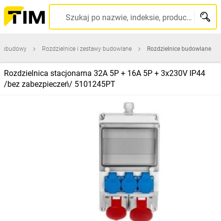
Szukaj po nazwie, indeksie, producencie, kodzie kreskowym...
 i obudowy
Rozdzielnice i zestawy budowlane
Rozdzielnice budowlane
Rozdzielnica stacjonarna 32A 5P + 16A 5P + 3x230V IP44
/bez zabezpieczeń/ 5101245PT