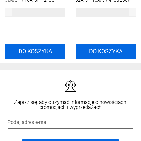
32A/5P + 16A/5P + 2*GS
32A/5 + 16A/5 + 4*GS 230V,
230V, 11NO211
okablowana, niewyposażona,
158,28 zł
brutto
228,60 zł
brutto
obudowa stacjonarna, okienko
12M, 12NO411
DO KOSZYKA
DO KOSZYKA
Zapisz się, aby otrzymać informacje o nowościach,
promocjach i wyprzedażach
Podaj adres e-mail