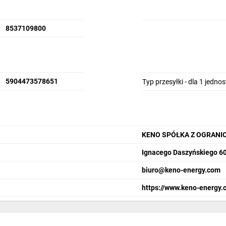
8537109800
5904473578651
Typ przesyłki - dla 1 jedno
KENO SPÓŁKA Z OGRANI
Ignacego Daszyńskiego 60
biuro@keno-energy.com
https://www.keno-energy.