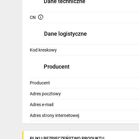
Dane techniczne
IT, GSM
Odzież ochronna i BHP
CN
Inne
Dane logistyczne
Budowa i Remont
Kod kreskowy
Elektronika
Producent
Smart home
Elektromobilność
Producent
Energetyka wiatrowa
Adres pocztowy
Telewizja naziemna i satelitarna
Adres e-mail
Adres strony internetowej
Wentylacja i rekuperacja
PLIKI I BEZPIECZEŃSTWO PRODUKTU