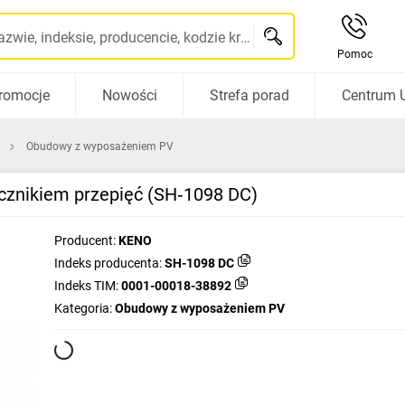
Szukaj po nazwie, indeksie, producencie, kodzie kreskowym...
Pomoc
romocje
Nowości
Strefa porad
Centrum 
Obudowy z wyposażeniem PV
icznikiem przepięć (SH‑1098 DC)
Producent:
KENO
Indeks producenta:
SH-1098 DC
Indeks TIM:
0001-00018-38892
Kategoria:
Obudowy z wyposażeniem PV