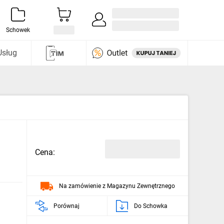
Zaloguj się / Załóż konto
i odkryj
Schowek
Usług
Cena:
Na zamówienie z Magazynu Zewnętrznego
Porównaj
Do Schowka