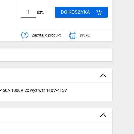
DO KOSZYKA
szt.
Zapytaj o produkt
Drukuj
 4P 50A 1000V, 2x wyz wzr 110V-415V