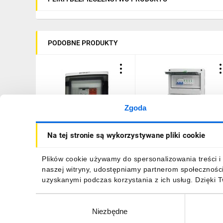
PODOBNE PRODUKTY
Zgoda
Doktorvolt Rozdzielnica PV
Rozdzielnica PV 1000V
Na tej stronie są wykorzystywane pliki cookie
Fotowoltaiczna Solarna
DC/AC 2-stringi, 2-rzędo
AC SIEMENS 1F C20A 25A
APV-RPV-2-24
300mA T1 T2 0720 DV-
150,68 zł
brutto
881,27 zł
brutto
Plików cookie używamy do spersonalizowania treści i 
0720-FOT
naszej witryny, udostępniamy partnerom społecznośc
uzyskanymi podczas korzystania z ich usług. Dzięki 
Wybór
Niezbędne
zgody
DO KOSZYKA
DO KOSZYKA