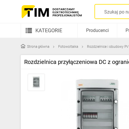
KATEGORIE
Producenci
P
Aparatura elektryczna
Strona główna
Fotowoltaika
Rozdzielnice i obudowy PV
Kable i przewody
Rozdzielnica przyłączeniowa DC z ogran
Rozdzielnice i obudowy
Elementy prowadzenia kabli
Fotowoltaika
Gniazda i łączniki
Źródła światła
Oprawy oświetleniowe