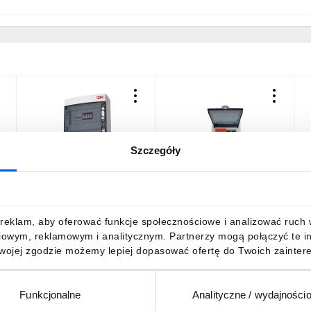
Szczegóły
Rozdzielnica PV Zestaw
Zabezpieczenie DC/DC
R
wa
PV-BOX ACDC 2*ochr-DC
instalacji PV PVP-10
F
T2 B16/3 ochr-AC IP65
700V/16A
S
90PV003
D
1536,16 zł
brutto
260,45 zł
brutto
6
reklam, aby oferować funkcje społecznościowe i analizować ruch w 
iowym, reklamowym i analitycznym. Partnerzy mogą połączyć te i
Twojej zgodzie możemy lepiej dopasować ofertę do Twoich zaintere
Funkcjonalne
Analityczne / wydajności
DO KOSZYKA
DO KOSZYKA