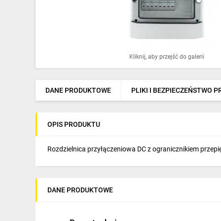
Ochrona odgromowa
Pompy ciepła
Osprzęt łączeniowy
Kliknij, aby przejść do galerii
Ogrzewanie
Elektronarzędzia i mierniki
DANE PRODUKTOWE
PLIKI I BEZPIECZEŃSTWO 
Domofony i dzwonki
OPIS PRODUKTU
Alarmy, monitoring, komunikacja
Napędy elektryczne
Rozdzielnica przyłączeniowa DC z ogranicznikiem przepi
Pneumatyka
Dom i ogród
DANE PRODUKTOWE
Klimatyzacja