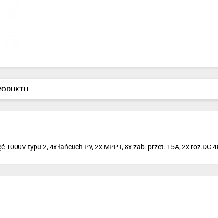
PRODUKTU
ęć 1000V typu 2, 4x łańcuch PV, 2x MPPT, 8x zab. przet. 15A, 2x roz.DC