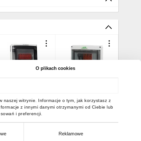
O plikach cookies
ozdzielnica PV
Rozdzielnica PV 1000V DC
Rozdziel
otowoltaiczna Solarna 2-
1-string APV-RPV-1-06DC
PV 1000V
tringowa DC 1000V T2
+ wkładk
oktorvolt 9474
22,23 zł
brutto
319,58 zł
brutto
937,88 
naszej witrynie. Informacje o tym, jak korzystasz z
nformacje z innymi danymi otrzymanymi od Ciebie lub
sowań i preferencji.
owe
Reklamowe
DO KOSZYKA
DO KOSZYKA
DO