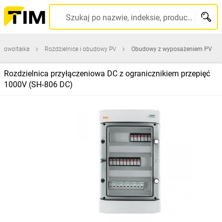
Szukaj po nazwie, indeksie, producencie, kodzie kreskowym...
otowoltaika
Rozdzielnice i obudowy PV
Obudowy z wyposażeniem PV
Rozdzielnica przyłączeniowa DC z ogranicznikiem przepięć
1000V (SH‑806 DC)