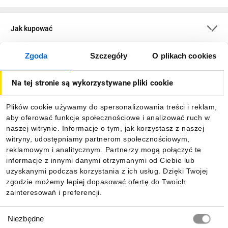
Jak kupować
Zgoda
Szczegóły
O plikach cookies
O firmie
Na tej stronie są wykorzystywane pliki cookie
Dla kupujących
Plików cookie używamy do spersonalizowania treści i reklam,
aby oferować funkcje społecznościowe i analizować ruch w
Informacje
naszej witrynie. Informacje o tym, jak korzystasz z naszej
witryny, udostępniamy partnerom społecznościowym,
reklamowym i analitycznym. Partnerzy mogą połączyć te
Pobierz naszą aplikację mobilną:
informacje z innymi danymi otrzymanymi od Ciebie lub
uzyskanymi podczas korzystania z ich usług. Dzięki Twojej
zgodzie możemy lepiej dopasować ofertę do Twoich
zainteresowań i preferencji.
Wybór
Niezbędne
zgody