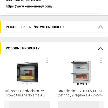
Adres strony internetowej
https://www.keno-energy.com/
PLIKI I BEZPIECZEŃSTWO PRODUKTU
PODOBNE PRODUKTY
Doktorvolt Rozdzielnica PV
Rozdzielnica PV 1000V DC/AC
Fotowoltaiczna Solarna AC
2-stringi, 2-rzędowa APV-RPV-
SIEMENS 1F C20A 25A 300mA
2-24
150,68 zł
brutto
881,27 zł
brutto
T1 T2 0720 DV-0720-FOT