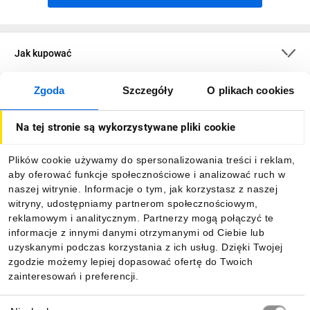
Jak kupować
Zgoda
Szczegóły
O plikach cookies
O firmie
Na tej stronie są wykorzystywane pliki cookie
Dla kupujących
Plików cookie używamy do spersonalizowania treści i reklam,
aby oferować funkcje społecznościowe i analizować ruch w
Informacje
naszej witrynie. Informacje o tym, jak korzystasz z naszej
witryny, udostępniamy partnerom społecznościowym,
reklamowym i analitycznym. Partnerzy mogą połączyć te
Pobierz naszą aplikację mobilną:
informacje z innymi danymi otrzymanymi od Ciebie lub
uzyskanymi podczas korzystania z ich usług. Dzięki Twojej
zgodzie możemy lepiej dopasować ofertę do Twoich
zainteresowań i preferencji.
Wybór