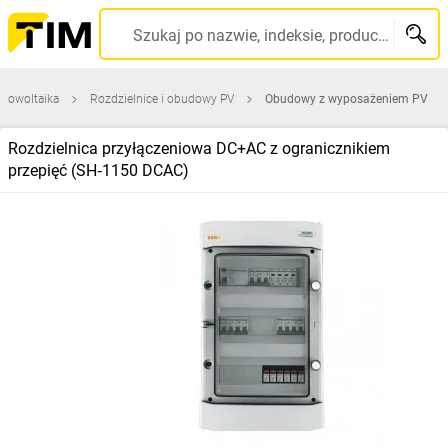
Szukaj po nazwie, indeksie, producencie, kodzie kreskowym...
otowoltaika
Rozdzielnice i obudowy PV
Obudowy z wyposażeniem PV
Rozdzielnica przyłączeniowa DC+AC z ogranicznikiem
przepięć (SH‑1150 DCAC)