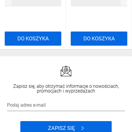
150,68 zł
brutto
881,27 zł
brutto
T1 T2 0720 DV-0720-FOT
DO KOSZYKA
DO KOSZYKA
Zapisz się, aby otrzymać informacje o nowościach,
promocjach i wyprzedażach
Podaj adres e-mail
ZAPISZ SIĘ