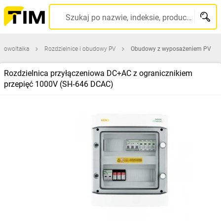
Szukaj po nazwie, indeksie, producencie, kodzie kreskowym...
otowoltaika
Rozdzielnice i obudowy PV
Obudowy z wyposażeniem PV
Rozdzielnica przyłączeniowa DC+AC z ogranicznikiem
przepięć 1000V (SH‑646 DCAC)