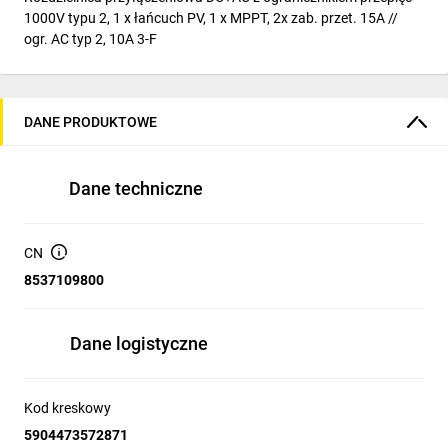
1000V typu 2, 1 x łańcuch PV, 1 x MPPT, 2x zab. przet. 15A //
ogr. AC typ 2, 10A 3-F
DANE PRODUKTOWE
Dane techniczne
CN
8537109800
Dane logistyczne
Kod kreskowy
5904473572871