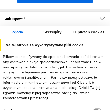
Jak kupować
Zgoda
Szczegóły
O plikach cookies
O firmie
Na tej stronie są wykorzystywane pliki cookie
Dla kupujących
Plików cookie używamy do spersonalizowania treści i reklam,
aby oferować funkcje społecznościowe i analizować ruch w
Informacje
naszej witrynie. Informacje o tym, jak korzystasz z naszej
witryny, udostępniamy partnerom społecznościowym,
reklamowym i analitycznym. Partnerzy mogą połączyć te
Pobierz naszą aplikację mobilną:
informacje z innymi danymi otrzymanymi od Ciebie lub
uzyskanymi podczas korzystania z ich usług. Dzięki Twojej
zgodzie możemy lepiej dopasować ofertę do Twoich
zainteresowań i preferencji.
Wybór