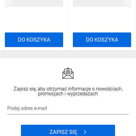
150,68 zł
brutto
881,27 zł
brutto
T1 T2 0720 DV-0720-FOT
DO KOSZYKA
DO KOSZYKA
Zapisz się, aby otrzymać informacje o nowościach,
promocjach i wyprzedażach
Podaj adres e-mail
ZAPISZ SIĘ