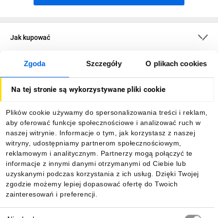
Jak kupować
Zgoda
Szczegóły
O plikach cookies
O firmie
Na tej stronie są wykorzystywane pliki cookie
Dla kupujących
Plików cookie używamy do spersonalizowania treści i reklam,
aby oferować funkcje społecznościowe i analizować ruch w
Informacje
naszej witrynie. Informacje o tym, jak korzystasz z naszej
witryny, udostępniamy partnerom społecznościowym,
reklamowym i analitycznym. Partnerzy mogą połączyć te
Pobierz naszą aplikację mobilną:
informacje z innymi danymi otrzymanymi od Ciebie lub
uzyskanymi podczas korzystania z ich usług. Dzięki Twojej
zgodzie możemy lepiej dopasować ofertę do Twoich
zainteresowań i preferencji.
Wybór