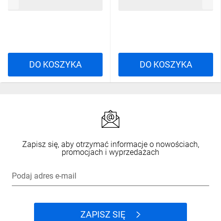
150,68 zł
brutto
881,27 zł
brutto
T1 T2 0720 DV-0720-FOT
DO KOSZYKA
DO KOSZYKA
Zapisz się, aby otrzymać informacje o nowościach,
promocjach i wyprzedażach
Podaj adres e-mail
ZAPISZ SIĘ