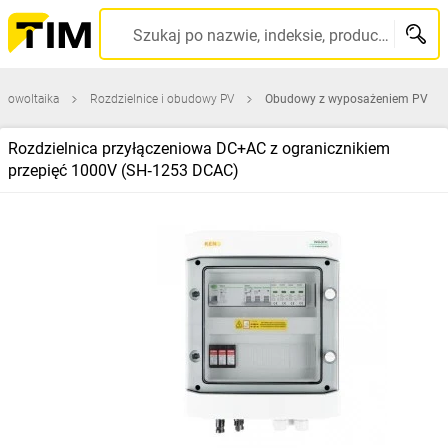
Szukaj po nazwie, indeksie, producencie, kodzie kreskowym...
otowoltaika
Rozdzielnice i obudowy PV
Obudowy z wyposażeniem PV
Rozdzielnica przyłączeniowa DC+AC z ogranicznikiem
przepięć 1000V (SH‑1253 DCAC)