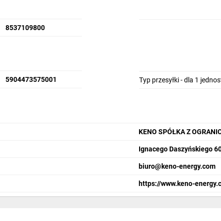
8537109800
5904473575001
Typ przesyłki - dla 1 jedno
KENO SPÓŁKA Z OGRANI
Ignacego Daszyńskiego 60
biuro@keno-energy.com
https://www.keno-energy.