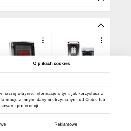
O plikach cookies
ozdzielnica PV
Rozdzielnica PV RST DC-1
Rozdziel
otowoltaiczna Solarna 2-
1000V, SPD-T1+2, 1MPPT,
1-string
tringowa DC 1000V T2
RST PV/T1/DC2/MC4
oktorvolt 9474
22,23 zł
brutto
418,67 zł
brutto
319,58 
naszej witrynie. Informacje o tym, jak korzystasz z
nformacje z innymi danymi otrzymanymi od Ciebie lub
sowań i preferencji.
owe
Reklamowe
DO KOSZYKA
DO KOSZYKA
DO