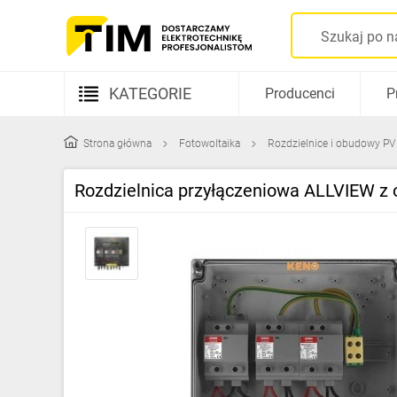
KATEGORIE
Producenci
P
Aparatura elektryczna
Strona główna
Fotowoltaika
Rozdzielnice i obudowy PV
Kable i przewody
Rozdzielnica przyłączeniowa ALLVIEW z 
Rozdzielnice i obudowy
Elementy prowadzenia kabli
Fotowoltaika
Gniazda i łączniki
Źródła światła
Oprawy oświetleniowe