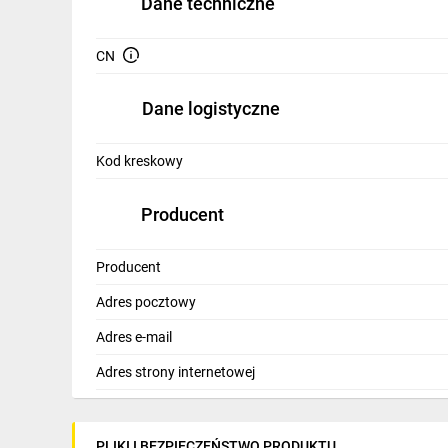
Dane techniczne
IT, GSM
Odzież ochronna i BHP
CN
Inne
Dane logistyczne
Budowa i Remont
Kod kreskowy
Elektronika
Producent
Smart home
Elektromobilność
Producent
Telewizja naziemna i satelitarna
Adres pocztowy
Wentylacja i rekuperacja
Adres e-mail
Adres strony internetowej
PLIKI I BEZPIECZEŃSTWO PRODUKTU