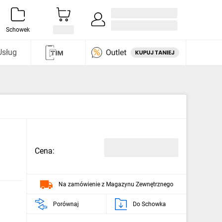
Zaloguj się / Załóż konto
i odkryj
Schowek
Usług
Cena:
Na zamówienie z Magazynu Zewnętrznego
Porównaj
Do Schowka