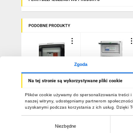
PODOBNE PRODUKTY
Zgoda
Doktorvolt Rozdzielnica PV
Rozdzielnica PV 1000V
Na tej stronie są wykorzystywane pliki cookie
Fotowoltaiczna Solarna
DC/AC 2-stringi, 2-rzędo
AC SIEMENS 1F C20A 25A
APV-RPV-2-24
300mA T1 T2 0720 DV-
150,68 zł
brutto
881,27 zł
brutto
Plików cookie używamy do spersonalizowania treści i 
0720-FOT
naszej witryny, udostępniamy partnerom społecznośc
uzyskanymi podczas korzystania z ich usług. Dzięki 
Wybór
Niezbędne
zgody
DO KOSZYKA
DO KOSZYKA