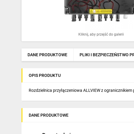
Ochrona odgromowa
Pompy ciepła
Osprzęt łączeniowy
Kliknij, aby przejść do galerii
Ogrzewanie
Elektronarzędzia i mierniki
DANE PRODUKTOWE
PLIKI I BEZPIECZEŃSTWO 
Domofony i dzwonki
OPIS PRODUKTU
Alarmy, monitoring, komunikacja
Napędy elektryczne
Rozdzielnica przyłączeniowa ALLVIEW z ogranicznikiem 
Pneumatyka
Dom i ogród
DANE PRODUKTOWE
Klimatyzacja