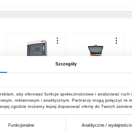
Szczegóły
Rozdzielnica PV Zestaw
Zabezpieczenie DC/DC
R
wa
PV-BOX ACDC 2*ochr-DC
instalacji PV PVP-10
F
T2 B16/3 ochr-AC IP65
700V/16A
S
90PV003
D
1536,16 zł
brutto
260,45 zł
brutto
6
reklam, aby oferować funkcje społecznościowe i analizować ruch w 
iowym, reklamowym i analitycznym. Partnerzy mogą połączyć te i
Twojej zgodzie możemy lepiej dopasować ofertę do Twoich zaintere
Funkcjonalne
Analityczne / wydajności
DO KOSZYKA
DO KOSZYKA