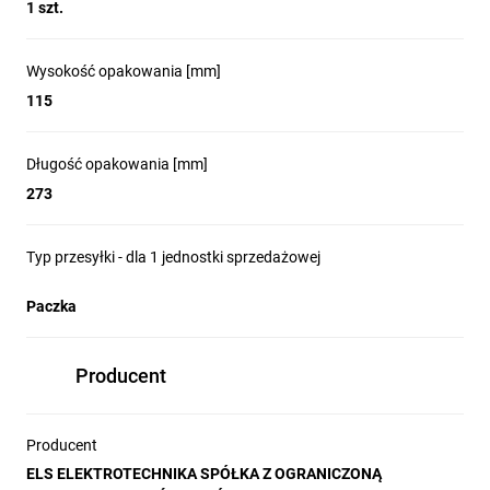
1 szt.
przeznaczenie: do montażu natynkowego,
wymiary rozdzielni: 273x380x115 mm,
okienko inspekcyjne: 24 moduły (2x12),
Wysokość opakowania [mm]
listwa zaciskowa dostarczana w standardzie,
115
szyna TH w standardzie,
materiał: ABS,
kolor: szary,
Długość opakowania [mm]
klasa szczelności: IP66,
273
odporność na uderzenia: IK07,
napięcie znamionowe: 400V
wysoka odporność ogniowa korpusu: do 650°C,
Typ przesyłki - dla 1 jednostki sprzedażowej
temperatura środowiska montażu: -25°C do +60°C,
drzwi: przezroczyste przydymione, uchylne, zamykane na klik
Paczka
korpus skręcany z górną częścią obudowy za pomocą
wytrzymałych, plastikowych wkrętów,
CERTYFIKAT CE.
Producent
W naszej ofercie posiadamy również rozdzielnice natynkowe 6,
9, 12, 18, 36 - modułowe oraz okienka inspekcyjne.
Producent
ELS ELEKTROTECHNIKA SPÓŁKA Z OGRANICZONĄ