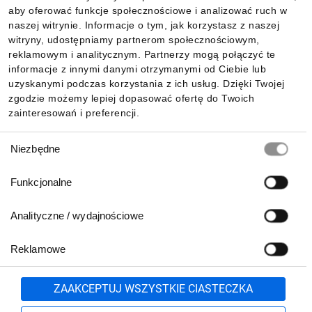
aby oferować funkcje społecznościowe i analizować ruch w
Informacje
naszej witrynie. Informacje o tym, jak korzystasz z naszej
witryny, udostępniamy partnerom społecznościowym,
reklamowym i analitycznym. Partnerzy mogą połączyć te
Pobierz naszą aplikację mobilną:
informacje z innymi danymi otrzymanymi od Ciebie lub
uzyskanymi podczas korzystania z ich usług. Dzięki Twojej
zgodzie możemy lepiej dopasować ofertę do Twoich
zainteresowań i preferencji.
Wybór
Niezbędne
zgody
Funkcjonalne
Analityczne / wydajnościowe
Reklamowe
Biuro Obsługi Klienta:
lub
801 500 700
71 37 61 600
Zgłoś
ZAAKCEPTUJ WSZYSTKIE CIASTECZKA
pn.-pt. 8:00-16:00