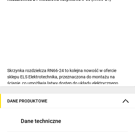
Skrzynka rozdzielcza RN66-24 to kolejna nowość w ofercie
sklepu ELS Elektrotechnika, przeznaczona do montażu na
ścianie, co umożliwia łatwy dostęp do układu elektrycznego.
Konstrukcja rozdzielnicy natynkowej opiera się na wytrzymałej
obudowie wykonanej z wysokiej jakości tworzywa ABS o
DANE PRODUKTOWE
właściwościach antystatycznych i wysokiej odporności na
promieniowanie UV. Wewnątrz obudowy znajduje się szyna DIN
oraz listwy zaciskowe N+PE.
Dane techniczne
Korpus dzięki dużej objętości wewnętrznej pozwala na szybki i