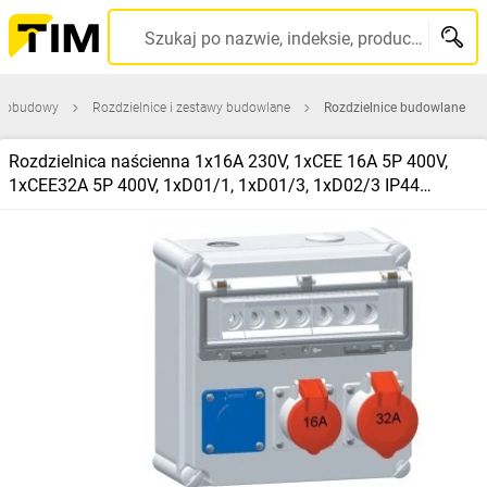
Szukaj po nazwie, indeksie, producencie, kodzie kreskowym...
 i obudowy
Rozdzielnice i zestawy budowlane
Rozdzielnice budowlane
Rozdzielnica naścienna 1x16A 230V, 1xCEE 16A 5P 400V,
1xCEE32A 5P 400V, 1xD01/1, 1xD01/3, 1xD02/3 IP44
516785