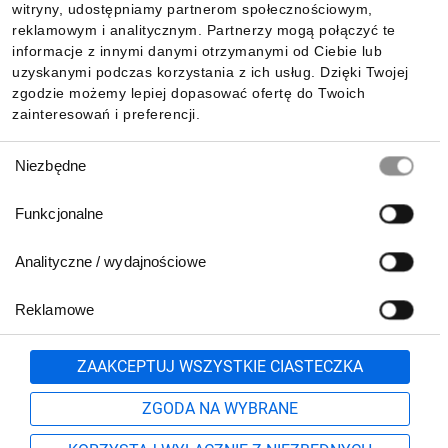
witryny, udostępniamy partnerom społecznościowym,
reklamowym i analitycznym. Partnerzy mogą połączyć te
Pobierz naszą aplikację mobilną:
informacje z innymi danymi otrzymanymi od Ciebie lub
uzyskanymi podczas korzystania z ich usług. Dzięki Twojej
zgodzie możemy lepiej dopasować ofertę do Twoich
zainteresowań i preferencji.
Wybór
Niezbędne
zgody
Funkcjonalne
Analityczne / wydajnościowe
Reklamowe
Biuro Obsługi Klienta:
lub
801 500 700
71 37 61 600
Zgłoś
ZAAKCEPTUJ WSZYSTKIE CIASTECZKA
pn.-pt. 8:00-16:00
Formularz kontaktowy
ZGODA NA WYBRANE