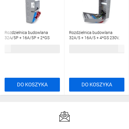
Rozdzielnica budowlana
Rozdzielnica budowlana
32A/5P + 16A/5P + 2*GS
32A/5 + 16A/5 + 4*GS 230V,
230V, 11NO211
okablowana, niewyposażona,
158,28 zł
brutto
228,60 zł
brutto
obudowa stacjonarna, okienko
12M, 12NO411
DO KOSZYKA
DO KOSZYKA