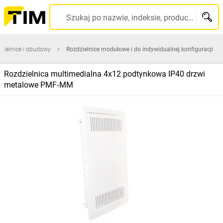
Szukaj po nazwie, indeksie, producencie, kodzie kreskowym...
zielnice i obudowy
Rozdzielnice modułowe i do indywidualnej konfiguracji
Rozdzielnica multimedialna 4x12 podtynkowa IP40 drzwi
metalowe PMF‑MM