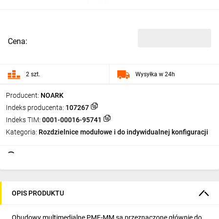
Cena:
2 szt.
Wysyłka w 24h
Producent:
NOARK
Indeks producenta:
107267
Indeks TIM:
0001-00016-95741
Kategoria:
Rozdzielnice modułowe i do indywidualnej konfiguracji
OPIS PRODUKTU
Obudowy multimedialne PMF-MM są przeznaczone głównie do