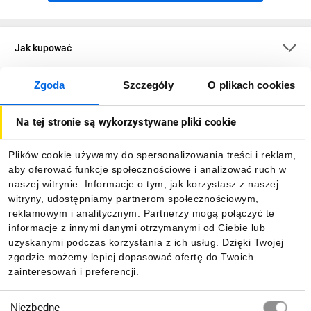
Jak kupować
Zgoda
Szczegóły
O plikach cookies
O firmie
Na tej stronie są wykorzystywane pliki cookie
Dla kupujących
Plików cookie używamy do spersonalizowania treści i reklam,
aby oferować funkcje społecznościowe i analizować ruch w
Informacje
naszej witrynie. Informacje o tym, jak korzystasz z naszej
witryny, udostępniamy partnerom społecznościowym,
reklamowym i analitycznym. Partnerzy mogą połączyć te
Pobierz naszą aplikację mobilną:
informacje z innymi danymi otrzymanymi od Ciebie lub
uzyskanymi podczas korzystania z ich usług. Dzięki Twojej
zgodzie możemy lepiej dopasować ofertę do Twoich
zainteresowań i preferencji.
Wybór
Niezbędne