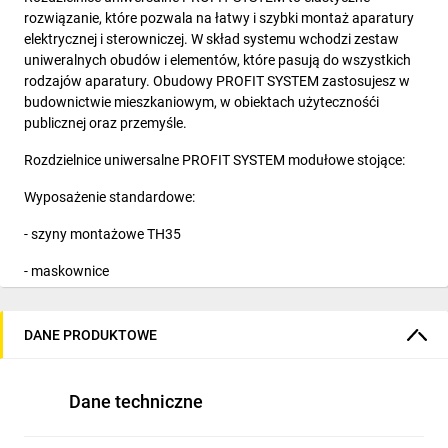
rozwiązanie, które pozwala na łatwy i szybki montaż aparatury
elektrycznej i sterowniczej. W skład systemu wchodzi zestaw
uniweralnych obudów i elementów, które pasują do wszystkich
rodzajów aparatury. Obudowy PROFIT SYSTEM zastosujesz w
budownictwie mieszkaniowym, w obiektach użytecznośći
publicznej oraz przemyśle.
Rozdzielnice uniwersalne PROFIT SYSTEM modułowe stojące:
Wyposażenie standardowe:
- szyny montażowe TH35
- maskownice
- zamek z klamką- trzypunktowy
DANE PRODUKTOWE
- drzwi z możliwościa montażu lewo/prawo
- ceownik montażowy
Dane techniczne
- przyspawane uchwyty montażowe w tylnej części obudowy