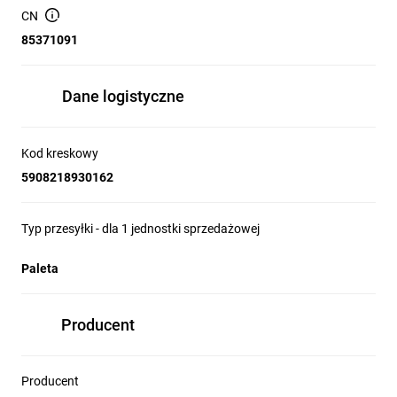
- przepusty kablowe na górze i dole obudowy
CN
- plecy przykręcane oraz cokół należy zamawiać osobno
85371091
- Kolor RAL7035 (gruba struktura), pozostałe standardowe
kolory do wyboru to RAL 7032, RAL 9003, RAK 101
Dane logistyczne
Kod kreskowy
5908218930162
Typ przesyłki - dla 1 jednostki sprzedażowej
Paleta
Producent
Producent