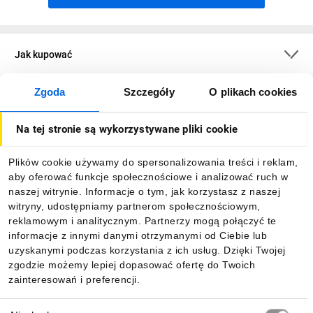
Jak kupować
Zgoda
Szczegóły
O plikach cookies
O firmie
Na tej stronie są wykorzystywane pliki cookie
Dla kupujących
Plików cookie używamy do spersonalizowania treści i reklam,
aby oferować funkcje społecznościowe i analizować ruch w
Informacje
naszej witrynie. Informacje o tym, jak korzystasz z naszej
witryny, udostępniamy partnerom społecznościowym,
reklamowym i analitycznym. Partnerzy mogą połączyć te
Pobierz naszą aplikację mobilną:
informacje z innymi danymi otrzymanymi od Ciebie lub
uzyskanymi podczas korzystania z ich usług. Dzięki Twojej
zgodzie możemy lepiej dopasować ofertę do Twoich
zainteresowań i preferencji.
Wybór