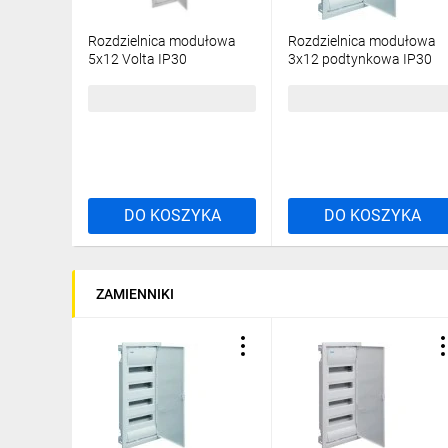
Rozdzielnica modułowa
Rozdzielnica modułowa
5x12 Volta IP30
3x12 podtynkowa IP30
podtynkowa VU60NC
Volta VU36NE
559,26 zł
brutto
374,61 zł
brutto
DO KOSZYKA
DO KOSZYKA
ZAMIENNIKI