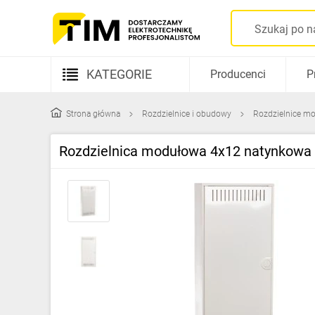
KATEGORIE
Producenci
P
Aparatura elektryczna
Strona główna
Rozdzielnice i obudowy
Rozdzielnice mo
Kable i przewody
Rozdzielnica modułowa 4x12 natynkowa
Rozdzielnice i obudowy
Elementy prowadzenia kabli
Fotowoltaika
Gniazda i łączniki
Źródła światła
Oprawy oświetleniowe