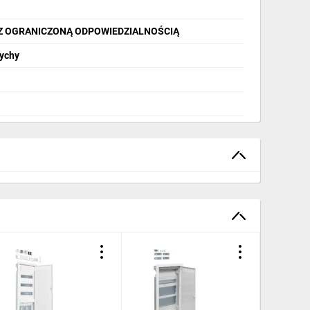
zacisków uziemiających:
nie
Z OGRANICZONĄ ODPOWIEDZIALNOŚCIĄ
ę montażową:
tak
Tychy
pokrywy:
biały RAL9010
al
ności:
klasa izolacji II
ony:
IP30