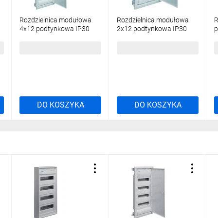
Rozdzielnica modułowa
Rozdzielnica modułowa
R
4x12 podtynkowa IP30
2x12 podtynkowa IP30
p
Volta VU48NE
Volta VU24NE
z
481,55 zł
brutto
260,43 zł
brutto
4
RYSUNEK TECHNICZNY
DO KOSZYKA
DO KOSZYKA
Kompaktowa i funkc
Niewielkie wymiary i du
na uporządkowany mont
w ograniczonej przestrze
Bogate wyposażeni
Wiele zastosowań