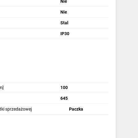
Nie
Nie
Stal
IP30
ażu:
montaż natynkowy
m]
100
 x 305 x 96,5 mm
645
nowy:
63 A
stki sprzedażowej
Paczka
w:
4
 obudowy:
1
zacisków neutralnych:
nie