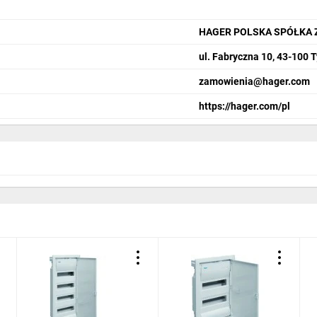
Posiada blok 
HAGER POLSKA SPÓŁKA 
Posiada płyt
ul. Fabryczna 10, 43-100 
Kolor drzwi/
zamowienia@hager.com
Materiał:
met
https://hager.com/pl
Klasa ochron­
Stopień ochr
kowość
lta