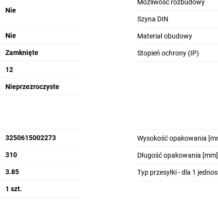
Możliwość rozbudowy
Nie
Szyna DIN
Nie
Materiał obudowy
yczne
Zamknięte
Stopień ochrony (IP)
12
tu
Nieprzezroczyste
Sposób mont
3250615002273
Wysokość opakowania [m
Wymiary:
640
310
Długość opakowania [mm]
Prąd znamio
3.85
Typ przesyłki - dla 1 jedno
Liczba rzędó
1 szt.
Liczba drzwi
Posiada blok 