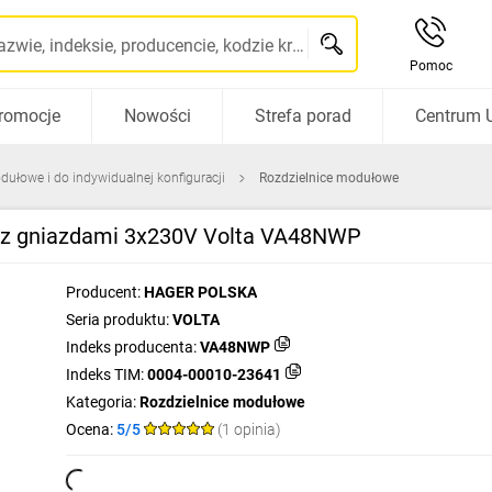
Szukaj po nazwie, indeksie, producencie, kodzie kreskowym...
Pomoc
romocje
Nowości
Strefa porad
Centrum 
dułowe i do indywidualnej konfiguracji
Rozdzielnice modułowe
 z gniazdami 3x230V Volta VA48NWP
Producent:
HAGER POLSKA
Seria produktu:
VOLTA
Indeks producenta:
VA48NWP
Indeks TIM:
0004-00010-23641
Kategoria:
Rozdzielnice modułowe
Ocena:
5/5
(1 opinia)