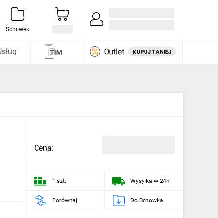
Zaloguj się / Załóż konto
i odkryj
Schowek
Usług
Cena:
1 szt.
Wysyłka w 24h
Porównaj
Do Schowka