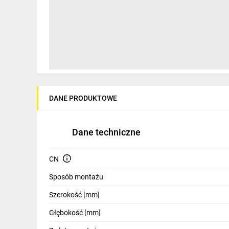
IT, GSM
Odzież ochronna i BHP
Inne
Budowa i Remont
Elektronika
DANE PRODUKTOWE
Smart home
Elektromobilność
Dane techniczne
Energetyka wiatrowa
CN
Telewizja naziemna i satelitarna
Sposób montażu
Wentylacja i rekuperacja
Szerokość [mm]
Głębokość [mm]