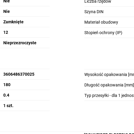
Nie
Liczba rzędów
Nie
Szyna DIN
Zamknięte
Materiał obudowy
12
Stopień ochrony (IP)
Nieprzezroczyste
Bezpieczeństwo
S
i ochrona
3606486370025
Wysokość opakowania [m
180
Długość opakowania [mm]
0.4
Typ przesyłki - dla 1 jedno
Optymalna konfiguracja
i rozmieszczenie kabli
1 szt.