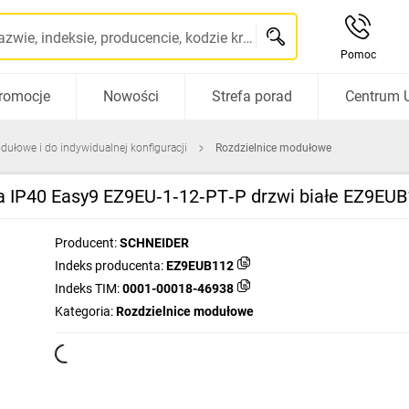
Szukaj po nazwie, indeksie, producencie, kodzie kreskowym...
Pomoc
romocje
Nowości
Strefa porad
Centrum 
dułowe i do indywidualnej konfiguracji
Rozdzielnice modułowe
 IP40 Easy9 EZ9EU‑1‑12‑PT‑P drzwi białe EZ9EU
Producent:
SCHNEIDER
Indeks producenta:
EZ9EUB112
Indeks TIM:
0001-00018-46938
Kategoria:
Rozdzielnice modułowe