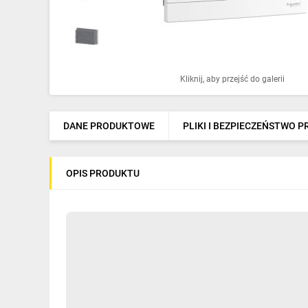
Ochrona odgromowa
Pompy ciepła
Osprzęt łączeniowy
Kliknij, aby przejść do galerii
Ogrzewanie
Elektronarzędzia i mierniki
DANE PRODUKTOWE
PLIKI I BEZPIECZEŃSTWO 
Domofony i dzwonki
OPIS PRODUKTU
Alarmy, monitoring, komunikacja
Napędy elektryczne
Pneumatyka
Dom i ogród
Klimatyzacja