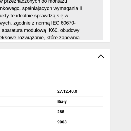
ów przeznaczonych do montażu 
nkowego, spełniających wymagania II 
ukty te idealnie sprawdzą się w 
owych, zgodnie z normą IEC 60670-
z aparaturą modułową  K60, obudowy 
ksowe rozwiązanie, które zapewnia 
e instalacji elektrycznej oraz ochronę 
z najwyższymi standardami Schneider 
ok
27.12.40.0
Biały
285
9003