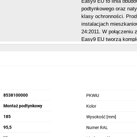
Easy9 EU to linia obud
podtynkowego oraz naty
klasy ochronności. Prod
instalacjach mieszkani
24:2011. W połączeniu 
Easy9 EU tworzą komple
skuteczne zabezpieczeni
użytkowników, zgodnie 
Electric.
Przód
B
8538100000
PKWiU
Montaż podtynkowy
Kolor
185
Wysokość [mm]
95,5
Numer RAL