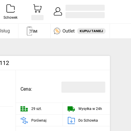
Zaloguj się / Załóż konto
i odkryj
Schowek
Usług
B112
Cena:
29 szt.
Wysyłka w 24h
Porównaj
Do Schowka