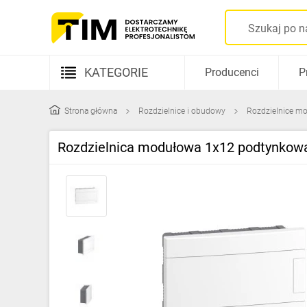
KATEGORIE
Producenci
P
Aparatura elektryczna
Strona główna
Rozdzielnice i obudowy
Rozdzielnice mo
Kable i przewody
Rozdzielnica modułowa 1x12 podtynkowa
Rozdzielnice i obudowy
Elementy prowadzenia kabli
Fotowoltaika
Gniazda i łączniki
Źródła światła
Oprawy oświetleniowe