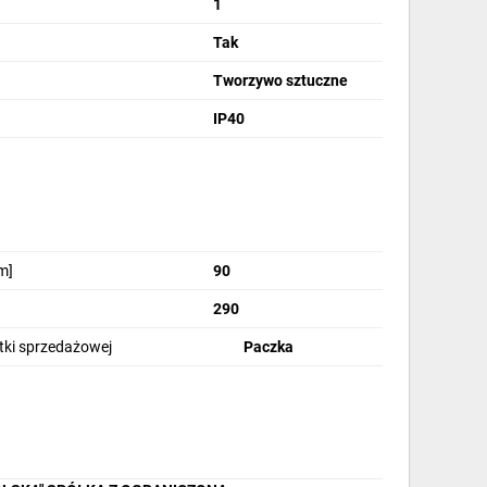
1
Tak
Tworzywo sztuczne
IP40
zerokie zastosowanie
m]
90
290
stki sprzedażowej
Paczka
Nowoczesny
design i ergonomia