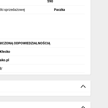
590
 3-fazowym
stki sprzedażowej
Paczka
a zewnątrz bez dodatkowej ochrony)
NICZONĄ ODPOWIEDZIALNOŚCIĄ
 Kłecko
ako.pl
l/