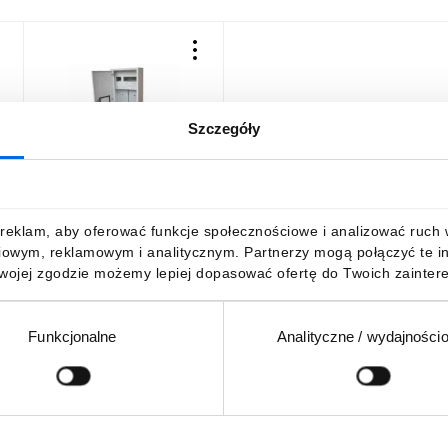
Szczegóły
Rozdzielnica licznikowa
metalowa 1 X TL 3F + 11
e
zabezpieczeń zamek pełne
drzwi RAL 9003 A-
278,00 zł
brutto
reklam, aby oferować funkcje społecznościowe i analizować ruch w 
RZ12E/PD
iowym, reklamowym i analitycznym. Partnerzy mogą połączyć te i
Twojej zgodzie możemy lepiej dopasować ofertę do Twoich zaintere
Funkcjonalne
Analityczne / wydajności
DO KOSZYKA
Podaj adres e-mail