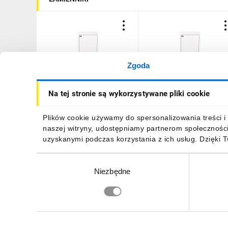
Zgoda
Rozdzielnica licznikowa
Rozdzielnia natynkowa
Na tej stronie są wykorzystywane pliki cookie
1x11 natynkowa IP40 z
metalowa 1 X TL 3F + 11
zamkiem A-RZ12
zabezpieczeń zamek pełn
drzwi RAL 9003 A-
294,02 zł
brutto
294,02 zł
brutto
Plików cookie używamy do spersonalizowania treści i 
RZ12/PD
naszej witryny, udostępniamy partnerom społecznośc
uzyskanymi podczas korzystania z ich usług. Dzięki 
Wybór
Niezbędne
zgody
DO KOSZYKA
DO KOSZYKA