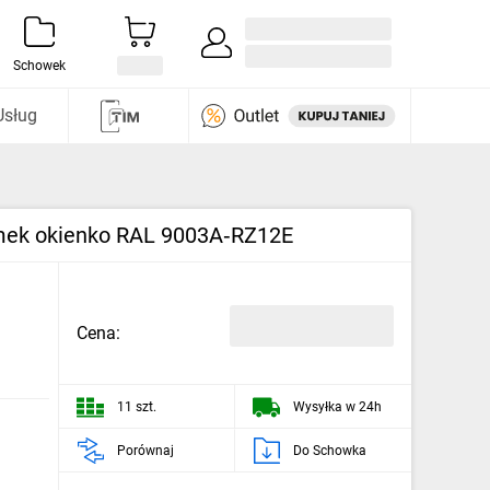
Zaloguj się / Załóż konto
i odkryj
Schowek
Usług
zamek okienko RAL 9003A‑RZ12E
Cena:
11 szt.
Wysyłka w 24h
Porównaj
Do Schowka