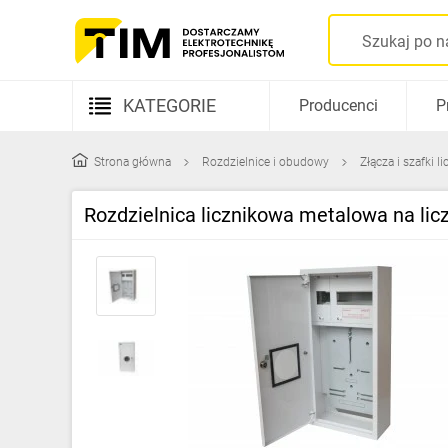
KATEGORIE
Producenci
P
Aparatura elektryczna
Strona główna
Rozdzielnice i obudowy
Złącza i szafki l
Kable i przewody
Rozdzielnica licznikowa metalowa na li
Rozdzielnice i obudowy
Elementy prowadzenia kabli
Fotowoltaika
Gniazda i łączniki
Źródła światła
Oprawy oświetleniowe