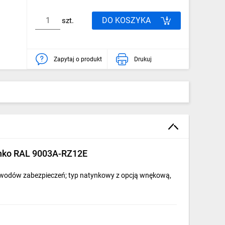
DO KOSZYKA
szt.
Zapytaj o produkt
Drukuj
ienko RAL 9003A-RZ12E
obwodów zabezpieczeń; typ natynkowy z opcją wnękową,