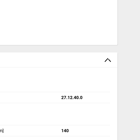
tem szybkiego montażu drzwi
27.12.40.0
m]
140