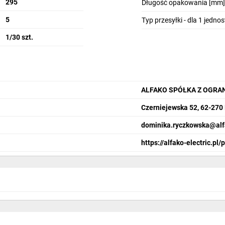
295
Długość opakowania [mm]
ictwie mieszkaniowym (mieszkania, budynki wielorodzinne) z licznikiem
5
o licznika i rozdziału na do 11 obwodów
Typ przesyłki - dla 1 jedno
mieszczeniach suchych (ze względu na IP40 niezalecane stosowanie n
1/30 szt.
derzenia mechaniczne (wykorzystanie zalety IK10)
ALFAKO SPÓŁKA Z OGRA
Czerniejewska 52, 62-270
dominika.ryczkowska@alf
https://alfako-electric.pl/p