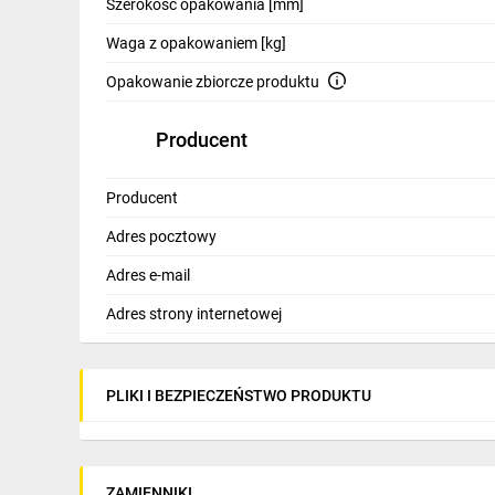
Szerokość opakowania [mm]
Instalacje pomiarowe i rozdziału energii w budown
Waga z opakowaniem [kg]
Lokale usługowe i małe zakłady wymagające jedneg
Montaż wewnętrzny naścienny lub podtynkowy w po
Opakowanie zbiorcze produktu
Aplikacje wymagające zwiększonej odporności na u
Producent
Producent
Adres pocztowy
Adres e-mail
Adres strony internetowej
PLIKI I BEZPIECZEŃSTWO PRODUKTU
ZAMIENNIKI