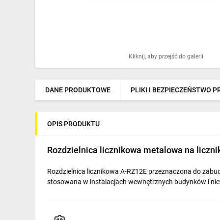
Ochrona odgromowa
Pompy ciepła
Osprzęt łączeniowy
Kliknij, aby przejść do galerii
Ogrzewanie
Elektronarzędzia i mierniki
DANE PRODUKTOWE
PLIKI I BEZPIECZEŃSTWO 
Domofony i dzwonki
OPIS PRODUKTU
Alarmy, monitoring, komunikacja
Napędy elektryczne
Rozdzielnica licznikowa metalowa na liczn
Pneumatyka
Rozdzielnica licznikowa A-RZ12E przeznaczona do zabud
stosowana w instalacjach wewnętrznych budynków i nie
Dom i ogród
Klimatyzacja