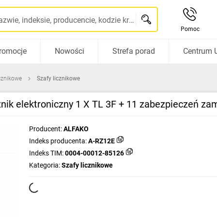
Szukaj po nazwie, indeksie, producencie, kodzie kreskowym...
Pomoc
romocje
Nowości
Strefa porad
Centrum 
icznikowe
Szafy licznikowe
cznik elektroniczny 1 X TL 3F + 11 zabezpieczeń 
Producent:
ALFAKO
Indeks producenta:
A-RZ12E
Indeks TIM:
0004-00012-85126
Kategoria:
Szafy licznikowe